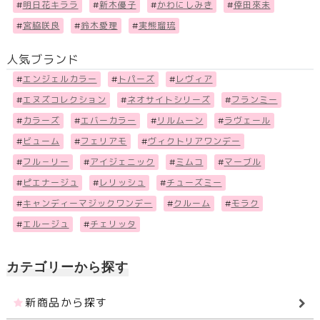
#
明日花キララ
#
新木優子
#
かわにしみき
#
倖田來未
#
宮脇咲良
#
鈴木愛理
#
実熊瑠琉
人気ブランド
#
エンジェルカラー
#
トパーズ
#
レヴィア
#
エヌズコレクション
#
ネオサイトシリーズ
#
フランミー
#
カラーズ
#
エバーカラー
#
リルムーン
#
ラヴェール
#
ビューム
#
フェリアモ
#
ヴィクトリアワンデー
#
フル－リー
#
アイジェニック
#
ミムコ
#
マーブル
#
ピエナージュ
#
レリッシュ
#
チューズミー
#
キャンディーマジックワンデー
#
クルーム
#
モラク
#
エルージュ
#
チェリッタ
カテゴリーから探す
新商品から探す