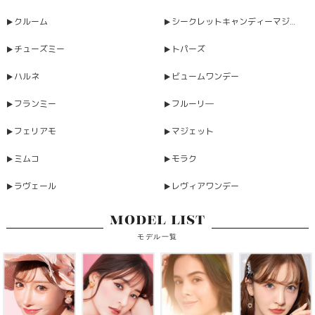
クルーム
シークレットキャンディーマジックワンデー
チューズミー
トパーズ
ハルネ
ビュームワンデー
フランミー
フルーリ―
フェリアモ
マジェット
ミムコ
モラク
ラヴェール
レヴィアワンデー
MODEL LIST
モデル一覧