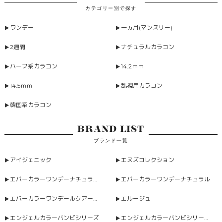
カテゴリー別で探す
ワンデー
一ヵ月(マンスリー)
2週間
ナチュラルカラコン
ハーフ系カラコン
14.2ｍｍ
14.5ｍｍ
乱視用カラコン
韓国系カラコン
BRAND LIST
ブランド一覧
アイジェニック
エヌズコレクション
エバーカラーワンデーナチュラルモイストレーベルUV
エバーカラーワンデーナチュラル
エバーカラーワンデールクアージュ
エルージュ
エンジェルカラーバンビシリーズ
エンジェルカラーバンビシリーズヴィンテージワンデー