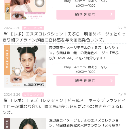
1day
14.5mm
度あり・なし
±0.00～-10.00
続きを読む
by A
2024.2.26
カラコンレポ
【レポ】エヌズコレクション｜天ぷら 明るめベージュとくっ
きり細フチラインが瞳に立体感を与える高発色レンズ。
渡辺直美イメージモデルのエヌズコレクショ
ン。今回は唯一無二の高発色ベージュ「天ぷ
ら/TEMPURA」🍤をご紹介します！…
1day
14.2mm
度あり・なし
±0.00～-10.00
続きを読む
by A
2024.2.26
カラコンレポ
【レポ】エヌズコレクション｜どら焼き ダークブラウンとイ
エローが重なり合い、瞳に光が差し込んだような輝きを与えるレ
ンズ。
渡辺直美イメージモデルのエヌズコレクショ
ン。今回は新感覚の水光ブラウン「どら焼き/