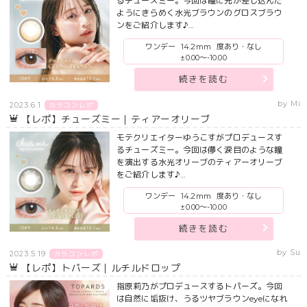
るチューズミー。今回は瞳に光が差し込んだ
ようにきらめく水光ブラウンのグロスブラウ
ンをご紹介します♪…
ワンデー
14.2mm
度あり・なし
±0.00～-10.00
続きを読む
by Mi
2023.6.1
カラコンレポ
【レポ】チューズミー｜ティアーオリーブ
モテクリエイターゆうこすがプロデュースす
るチューズミー。今回は儚く涙目のような瞳
を演出する水光オリーブのティアーオリーブ
をご紹介します♪…
ワンデー
14.2mm
度あり・なし
±0.00～-10.00
続きを読む
by Su
2023.5.19
カラコンレポ
【レポ】トパーズ｜ルチルドロップ
指原莉乃がプロデュースするトパーズ。今回
は自然に垢抜け、うるツヤブラウンeyeになれ