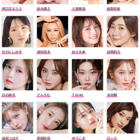
明日花キララ
新木優子
大屋夏南
板野友美
かわにしみき
倖田來未
佐々木希
指原莉乃
白石麻衣
てんちむ
TSUKI
本田翼
益若つばさ
宮脇咲良
ゆうこす
ローラ