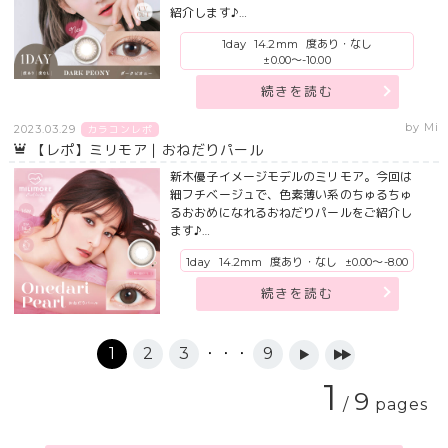
紹介します♪…
1day
14.2mm
度あり・なし
±0.00～-10.00
続きを読む
by Mi
2023.03.29
カラコンレポ
【レポ】ミリモア｜おねだりパール
新木優子イメージモデルのミリモア。今回は
細フチベージュで、色素薄い系のちゅるちゅ
るおおめになれるおねだりパールをご紹介し
ます♪…
1day
14.2mm
度あり・なし
±0.00～-8.00
続きを読む
1
2
3
・・・
9
▶
▶▶
1
9
/
pages