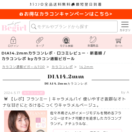
ｶﾗｺﾝ
全品送料無料
最短翌日到着
お得なカラコンキャンペーンはこちら>
カテゴリ
新着商品
ログイン
キープ
モデル検索
カート
DIA14.2mmカラコンレポ・口コミレビュー・新着順 /
カラコンレポ byカラコン通販ビガール
カラコン通販ビガールTOP
カラコンレポ
14.2mm
DIA14.2mm
DIA14.2mmカラコンレポ
by A
2024.5.17
カラコンレポ
【レポ】フランミー｜キャラメルパイ 使いやすさ抜群なオト
ナな甘さにとろけるこっくりキャラメルベージュ。
佐々木希さんがイメージモデルを努めるフラ
ンミーはオトナ可愛さを追求したカラコンブ
ランド。ナチュラルな…