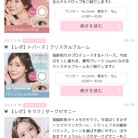
るルチルドロップをご紹介します♪…
ワンデー
14.2mm
度あり・なし
±0.00～-10.00
続きを読む
by Su
2023.5.19
カラコンレポ
【レポ】トパーズ｜クリスタルブルーム
指原莉乃がプロデュースするトパーズ。今回
はもっと盛れる、最旬グレージュeyeになれる
クリスタルブルームをご紹介します♪…
ワンデー
14.2mm
度あり・なし
±0.00～-10.00
続きを読む
by Mi
2023.4.19
カラコンレポ
【レポ】モラク｜ダークピオニー
宮脇咲良がイメモのモラク。今回はくすみダ
ークブラウンカラーに、くりっとフチの絶妙
バランス。シーンを選ばず使いやすい、ほろ
あまナチュラルレンズのダークピオニーをご