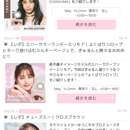
DORAYAKI」をご紹介します！…
1day
14.2mm
度あり・なし
±0.00～-10.00
続きを読む
by A
2024.1.18
カラコンレポ
【レポ】エバーカラーワンデーミリモア｜よくばりシロップ
とろ～り溶け込むミルキーベージュで、きゅるんと映えるおめめ
に♡
新木優子イメージモデルのエバーカラーワン
デーミリモア。今回はきゅるん盛り♡うるつ
やミルキーベージュの「よくばりシロップ」
をご紹介します！…
1day
14.2mm
度あり・なし
±0.00～-8.00
続きを読む
by Mi
2023.6.1
カラコンレポ
【レポ】チューズミー｜グロスブラウン
モテクリエイターゆうこすがプロデュースす