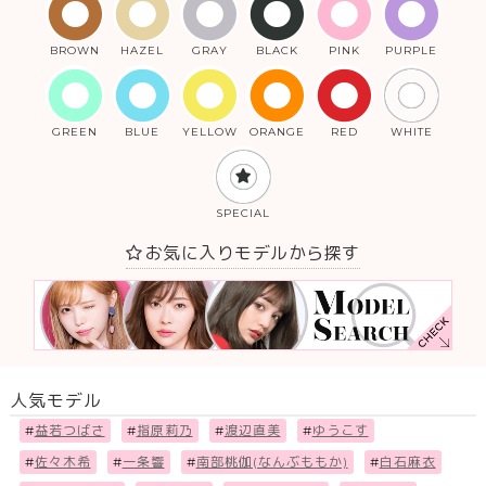
BROWN
HAZEL
GRAY
BLACK
PINK
PURPLE
GREEN
BLUE
YELLOW
ORANGE
RED
WHITE
SPECIAL
お気に入りモデルから探す
人気モデル
#
益若つばさ
#
指原莉乃
#
渡辺直美
#
ゆうこす
#
佐々木希
#
一条響
#
南部桃伽(なんぶももか)
#
白石麻衣