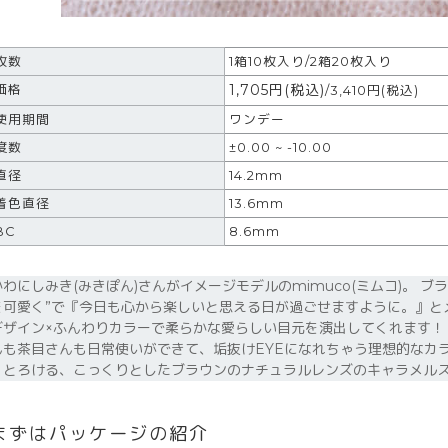
枚数
1箱10枚入り/2箱20枚入り
1,705
円
(税込)
価格
/3,410円(税込)
使用期間
ワンデー
度数
±0.00 ~ -10.00
直径
14.2mm
着色直径
13.6mm
BC
8.6mm
かわにしみき(みきぽん)さんがイメージモデルのmimuco(ミムコ)。 
を可愛く”で『今日も心から楽しいと思える日が過ごせますように。』とメ
デザイン×ふんわりカラーで柔らかな愛らしい目元を演出してくれます！
んも茶目さんも日常使いができて、垢抜けEYEになれちゃう理想的なカ
くとろける、こっくりとしたブラウンのナチュラルレンズのキャラメル
まずはパッケージの紹介