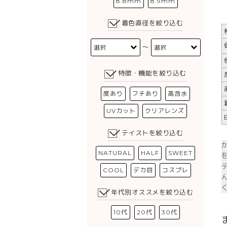
8.8mm
8.9mm
着色直径を絞り込む
〜
特徴・機能を絞り込む
度あり
フチあり
高含水
UVカット
クリアレンズ
テイストを絞り込む
NATURAL
HALF
SWEET
COOL
デカ目
コスプレ
年代別オススメを絞り込む
10代
20代
30代