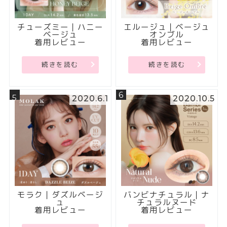
チューズミー｜ハニー
エルージュ｜ベージュ
ベージュ
オンブル
着用レビュー
着用レビュー
続きを読む
続きを読む
6
5
2020.6.1
2020.10.5
モラク｜ダズルベージ
バンビナチュラル｜ナ
ュ
チュラルヌード
着用レビュー
着用レビュー