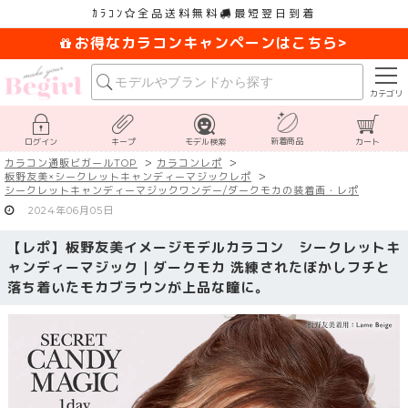
ｶﾗｺﾝ
全品送料無料
最短翌日到着
お得なカラコンキャンペーンはこちら>
カテゴリ
新着商品
ログイン
キープ
モデル検索
カート
カラコン通販ビガールTOP
カラコンレポ
板野友美×シークレットキャンディーマジックレポ
シークレットキャンディーマジックワンデー/ダークモカの装着画・レポ
2024年06月05日
【レポ】板野友美イメージモデルカラコン シークレットキ
ャンディーマジック｜ダークモカ 洗練されたぼかしフチと
落ち着いたモカブラウンが上品な瞳に。