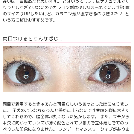
違いは一目瞭然だと思います。 とはいってもフチはナチュラルでく
りっとしすぎていないのでカラコン感は少し抑えられています🥰 瞳
のサイズはUPしたいけど、カラコン感が強すぎるのは控えたい...と
いう方にぜひおすすめです。
両目つけるとこんな感じ…
両目で着用するときゅるんと可愛らしいうるっとした瞳になりまし
た。 子犬のようなちゅるんと感がたまらないです💗瞳を縦に大きく
してくれるので、瞳全体が丸くなった気がします。 また、フチから
中央に向かってレンズが薄く配色されているので立体感もでてのっ
ぺりした印象になりません。 ワンデーとマンスリータイプがありま