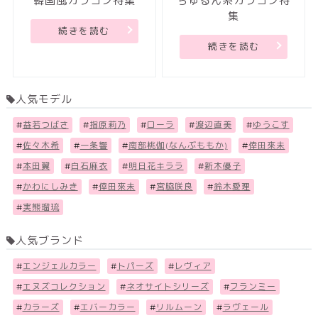
韓国風カラコン特集
ちゅるん系カラコン特
集
続きを読む
続きを読む
人気モデル
#
益若つばさ
#
指原莉乃
#
ローラ
#
渡辺直美
#
ゆうこす
#
佐々木希
#
一条響
#
南部桃伽(なんぶももか)
#
倖田來未
#
本田翼
#
白石麻衣
#
明日花キララ
#
新木優子
#
かわにしみき
#
倖田來未
#
宮脇咲良
#
鈴木愛理
#
実熊瑠琉
人気ブランド
#
エンジェルカラー
#
トパーズ
#
レヴィア
#
エヌズコレクション
#
ネオサイトシリーズ
#
フランミー
#
カラーズ
#
エバーカラー
#
リルムーン
#
ラヴェール