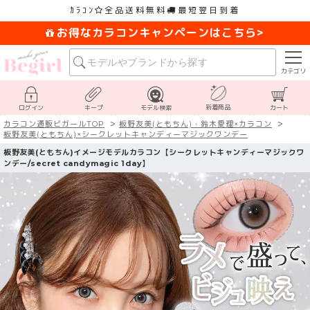
ｶﾗｺﾝ
全品送料無料
最短翌日到着
お得なカラコンキャンペーンはこちら>
カテゴリ
新着商品
ログイン
キープ
モデル検索
カート
カラコン通販ビガールTOP
板野友美(ともちん)・鈴木愛理×カラコン
板野友美(ともちん)×シークレットキャンディーマジックワンデー
板野友美(ともちん)イメージモデルカラコン【シークレットキャンディーマジックワ
ンデー/secret candymagic 1day】