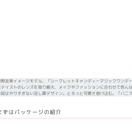
板野友美イメージモデル、「シークレットキャンディーマジックワンデー
なテイストのレンズを取り揃え、メイクやファッションに合わせて色んな
今回はやりすぎない足し算デザイン。とろっと可愛さ溶け込む。「バニ
まずはパッケージの紹介