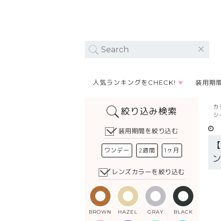
人気ランキングをCHECK!
装用期
カ
絞り込み検索
シ
装用期間を絞り込む
ワンデー
2週間
1ヶ月
レンズカラーを絞り込む
BROWN
HAZEL
GRAY
BLACK