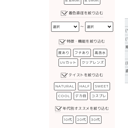
8.8mm
8.9mm
着色直径を絞り込む
枚数
〜
価格(
価格(
特徴・機能を絞り込む
使用
度あり
フチあり
高含水
度数
UVカット
クリアレンズ
直径(D
着色
テイストを絞り込む
BC
NATURAL
HALF
SWEET
COOL
デカ目
コスプレ
年代別オススメを絞り込む
10代
20代
30代