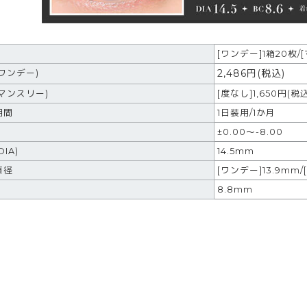
[ワンデー]1箱20枚/
2,486
円
(税込)
ワンデー)
マンスリー)
[度なし]1,650円(税込
期間
1日装用/1か月
±0.00～-8.00
IA)
14.5mm
直径
[ワンデー]13.9mm/
8.8mm