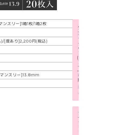
[マンスリー]1箱1枚/1箱2枚
バ
ニ
ラ
ブ
)/[度あり]2,200円(税込)
ラ
ウ
ン
(ワ
ン
デ
ー)
[マンスリー]13.8mm
を
購
入
す
る
シ
ー
ク
レ
ッ