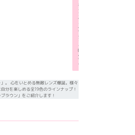
ト
キ
ャ
ン
デ
ィ
ー
マ
ジ
ッ
ク
は
こ
ち
ら
」。 心をいとめる無敵レンズ爆誕。様々
自分を楽しめる全19色のラインナップ！
ラブラウン」をご紹介します！