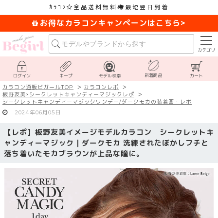
ｶﾗｺﾝ
全品送料無料
最短翌日到着
お得なカラコンキャンペーンはこちら>
カテゴリ
新着商品
ログイン
キープ
モデル検索
カート
カラコン通販ビガールTOP
カラコンレポ
板野友美×シークレットキャンディーマジックレポ
シークレットキャンディーマジックワンデー/ダークモカの装着画・レポ
2024年06月05日
【レポ】板野友美イメージモデルカラコン シークレットキ
ャンディーマジック｜ダークモカ 洗練されたぼかしフチと
落ち着いたモカブラウンが上品な瞳に。