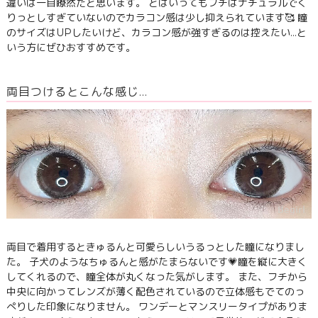
違いは一目瞭然だと思います。 とはいってもフチはナチュラルでく
りっとしすぎていないのでカラコン感は少し抑えられています🥰 瞳
のサイズはUPしたいけど、カラコン感が強すぎるのは控えたい...と
いう方にぜひおすすめです。
両目つけるとこんな感じ…
両目で着用するときゅるんと可愛らしいうるっとした瞳になりまし
た。 子犬のようなちゅるんと感がたまらないです💗瞳を縦に大きく
してくれるので、瞳全体が丸くなった気がします。 また、フチから
中央に向かってレンズが薄く配色されているので立体感もでてのっ
ぺりした印象になりません。 ワンデーとマンスリータイプがありま