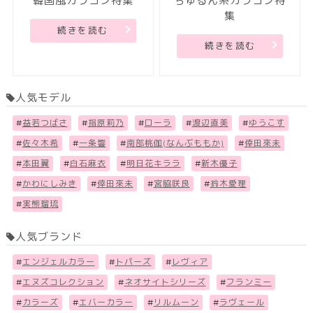
韓国風カラコン特集
ちゅるん系カラコン特
集
続きを読む
続きを読む
人気モデル
#
益若つばさ
#
指原莉乃
#
ローラ
#
渡辺直美
#
ゆうこす
#
佐々木希
#
一条響
#
南部桃伽(なんぶももか)
#
倖田來未
#
本田翼
#
白石麻衣
#
明日花キララ
#
新木優子
#
かわにしみき
#
倖田來未
#
宮脇咲良
#
鈴木愛理
#
実熊瑠琉
人気ブランド
#
エンジェルカラー
#
トパーズ
#
レヴィア
#
エヌズコレクション
#
ネオサイトシリーズ
#
フランミー
#
カラーズ
#
エバーカラー
#
リルムーン
#
ラヴェール