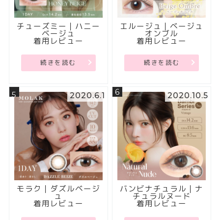
チューズミー｜ハニー
エルージュ｜ベージュ
ベージュ
オンブル
着用レビュー
着用レビュー
続きを読む
続きを読む
6
5
2020.6.1
2020.10.5
モラク｜ダズルベージ
バンビナチュラル｜ナ
ュ
チュラルヌード
着用レビュー
着用レビュー