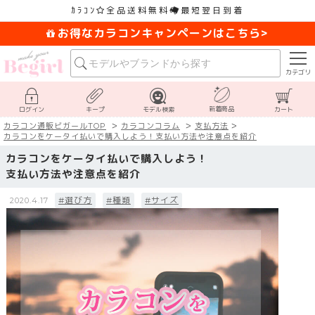
ｶﾗｺﾝ
全品送料無料
最短翌日到着
お得なカラコンキャンペーンはこちら>
カテゴリ
新着商品
ログイン
キープ
モデル検索
カート
カラコン通販ビガールTOP
カラコンコラム
支払方法
カラコンをケータイ払いで購入しよう！支払い方法や注意点を紹介
カラコンをケータイ払いで購入しよう！
支払い方法や注意点を紹介
#選び方
#種類
#サイズ
2020.4.17