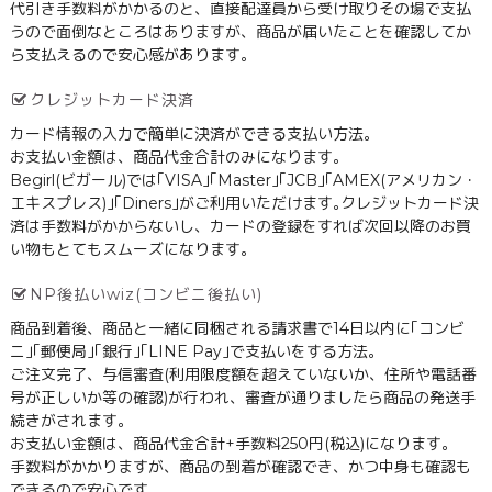
代引き手数料がかかるのと、直接配達員から受け取りその場で支払
うので面倒なところはありますが、商品が届いたことを確認してか
ら支払えるので安心感があります。
クレジットカード決済
カード情報の入力で簡単に決済ができる支払い方法。
お支払い金額は、商品代金合計のみになります。
Begirl(ビガール)では｢VISA｣｢Master｣｢JCB｣｢AMEX(アメリカン・
エキスプレス)｣｢Diners｣がご利用いただけます｡クレジットカード決
済は手数料がかからないし、カードの登録をすれば次回以降のお買
い物もとてもスムーズになります。
NP後払いwiz(コンビニ後払い)
商品到着後、商品と一緒に同梱される請求書で14日以内に｢コンビ
ニ｣｢郵便局｣｢銀行｣｢LINE Pay｣で支払いをする方法。
ご注文完了、与信審査(利用限度額を超えていないか、住所や電話番
号が正しいか等の確認)が行われ、審査が通りましたら商品の発送手
続きがされます。
お支払い金額は、商品代金合計+手数料250円(税込)になります。
手数料がかかりますが、商品の到着が確認でき、かつ中身も確認も
できるので安心です。