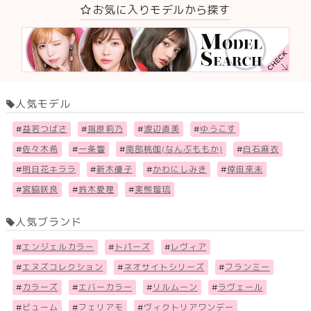
お気に入りモデルから探す
人気モデル
#
益若つばさ
#
指原莉乃
#
渡辺直美
#
ゆうこす
#
佐々木希
#
一条響
#
南部桃伽(なんぶももか)
#
白石麻衣
#
明日花キララ
#
新木優子
#
かわにしみき
#
倖田來未
#
宮脇咲良
#
鈴木愛理
#
実熊瑠琉
人気ブランド
#
エンジェルカラー
#
トパーズ
#
レヴィア
#
エヌズコレクション
#
ネオサイトシリーズ
#
フランミー
#
カラーズ
#
エバーカラー
#
リルムーン
#
ラヴェール
#
ビューム
#
フェリアモ
#
ヴィクトリアワンデー