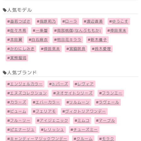
人気モデル
#
益若つばさ
#
指原莉乃
#
ローラ
#
渡辺直美
#
ゆうこす
#
佐々木希
#
一条響
#
南部桃伽(なんぶももか)
#
倖田來未
#
本田翼
#
白石麻衣
#
明日花キララ
#
新木優子
#
かわにしみき
#
倖田來未
#
宮脇咲良
#
鈴木愛理
#
実熊瑠琉
人気ブランド
#
エンジェルカラー
#
トパーズ
#
レヴィア
#
エヌズコレクション
#
ネオサイトシリーズ
#
フランミー
#
カラーズ
#
エバーカラー
#
リルムーン
#
ラヴェール
#
ビューム
#
フェリアモ
#
ヴィクトリアワンデー
#
フル－リー
#
アイジェニック
#
ミムコ
#
マーブル
#
ピエナージュ
#
レリッシュ
#
チューズミー
#
キャンディーマジックワンデー
#
クルーム
#
モラク