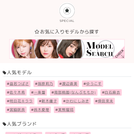
SPECIAL
お気に入りモデルから探す
人気モデル
#
益若つばさ
#
指原莉乃
#
渡辺直美
#
ゆうこす
#
佐々木希
#
一条響
#
南部桃伽(なんぶももか)
#
白石麻衣
#
明日花キララ
#
新木優子
#
かわにしみき
#
倖田來未
#
宮脇咲良
#
鈴木愛理
#
実熊瑠琉
人気ブランド