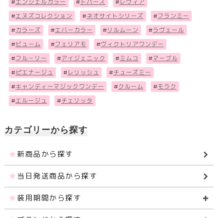
#
エンジェルカラー
#
トパーズ
#
レヴィア
#
エヌズコレクション
#
ネオサイトシリーズ
#
フランミー
#
カラーズ
#
エバーカラー
#
リルムーン
#
ラヴェール
#
ビューム
#
フェリアモ
#
ヴィクトリアワンデー
#
フル－リー
#
アイジェニック
#
ミムコ
#
マーブル
#
ピエナージュ
#
レリッシュ
#
チューズミー
#
キャンディーマジックワンデー
#
クルーム
#
モラク
#
エルージュ
#
チェリッタ
カテゴリーから探す
新商品から探す
当日発送商品から探す
装用期間から探す