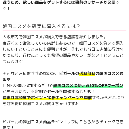
違うため、欲しい商品をゲットするには事前のリサーチが必要
で
す！
韓国コスメを確実に購入するには？
大阪市内で韓国コスメが購入できる店舗を紹介しました。
夜遅くまで営業している店舗もあるので、韓国コスメを急いで購入
したい！というときにも便利ですが、それでも当日に店舗に行けな
かったり、行けたとしても希望の商品やカラーがない！ということ
もあるはず。
そんなときにおすすめなのが、
ビガールの
送料無料
の韓国コスメ通
販💛
LINE友達に追加するだけで
韓国コスメに使える10％OFFクーポン
がもらえたり、不定期で
セール
を開催することも！
週末は高頻度でポイント10倍キャンペーンを開催
するからどこより
も超お得に韓国コスメが買えちゃいます♪
ビガールの韓国コスメ商品ラインナップはこちらからチェックでき
ます！