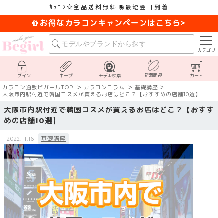
ｶﾗｺﾝ
全品送料無料
最短翌日到着
お得なカラコンキャンペーンはこちら>
カテゴリ
新着商品
ログイン
キープ
モデル検索
カート
カラコン通販ビガールTOP
カラコンコラム
基礎講座
大阪市内駅付近で韓国コスメが買えるお店はどこ？【おすすめの店舗10選】
大阪市内駅付近で韓国コスメが買えるお店はどこ？【おすす
めの店舗10選】
基礎講座
2022.11.16