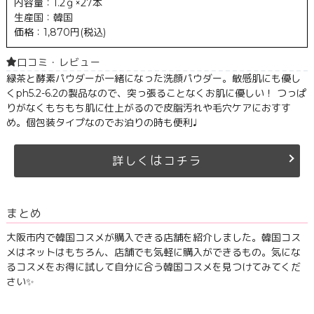
内容量：1.2ｇ×27本
生産国：韓国
価格：1,870円(税込)
口コミ・レビュー
緑茶と酵素パウダーが一緒になった洗顔パウダー。敏感肌にも優し
くph5.2-6.2の製品なので、突っ張ることなくお肌に優しい！ つっぱ
りがなくもちもち肌に仕上がるので皮脂汚れや毛穴ケアにおすす
め。個包装タイプなのでお泊りの時も便利♩
は
詳しく
コチラ
まとめ
大阪市内で韓国コスメが購入できる店舗を紹介しました。韓国コス
メはネットはもちろん、店舗でも気軽に購入ができるもの。気にな
るコスメをお得に試して自分に合う韓国コスメを見つけてみてくだ
さい✨