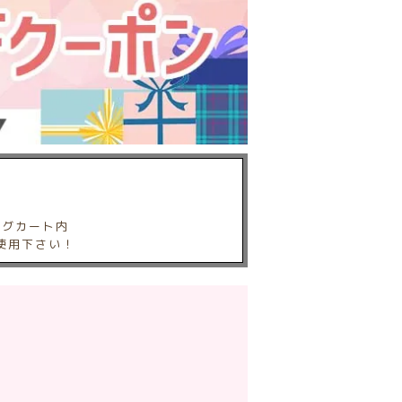
ングカート内
使用下さい！
。