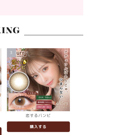
ING
3
チ
恋するバンビ
購入する