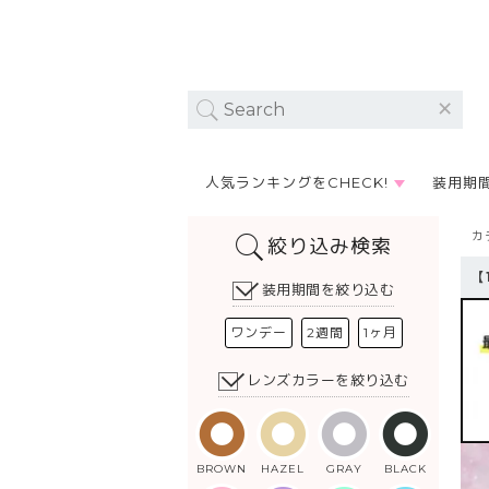
人気ランキングをCHECK!
装用期
カ
絞り込み検索
【
装用期間を絞り込む
ワンデー
2週間
1ヶ月
レンズカラーを絞り込む
BROWN
HAZEL
GRAY
BLACK