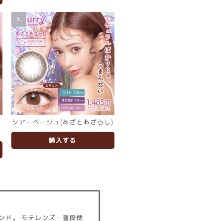
6
こ
シアーベージュ(あざとあざらし)
購入する
ンド。 モテレンズ・普段使