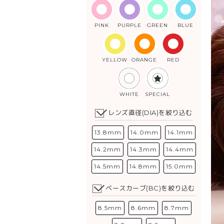
PINK
PURPLE
GREEN
BLUE
YELLOW
ORANGE
RED
WHITE
SPECIAL
レンズ直径(DIA)を絞り込む
13.8mm
14.0mm
14.1mm
14.2mm
14.3mm
14.4mm
14.5mm
14.8mm
15.0mm
ベースカーブ(BC)を絞り込む
8.5mm
8.6mm
8.7mm