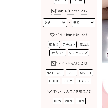
8.8mm
8.9mm
着色直径を絞り込む
〜
特徴・機能を絞り込む
度あり
フチあり
高含水
UVカット
クリアレンズ
テイストを絞り込む
NATURAL
HALF
SWEET
COOL
デカ目
コスプレ
年代別オススメを絞り込む
10代
20代
30代