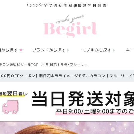
ｶﾗｺﾝ
全品送料無料
最短翌日到着
間から探す
ブランドから探す
モデルから探す
キ
ラコン通販ビガールTOP
明日花キララ×フルーリー
100円OFFクーポン】明日花キラライメージモデルカラコン【フルーリー／Fl