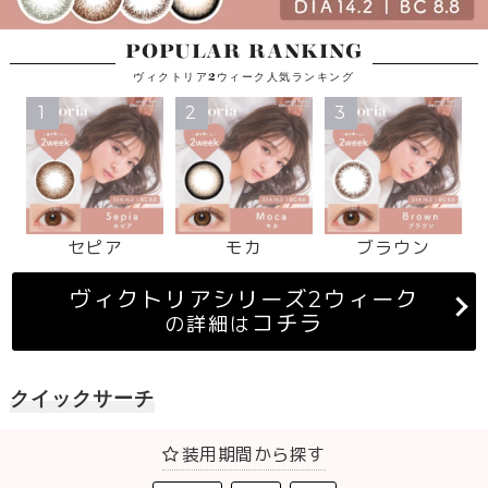
POPULAR RANKING
ヴィクトリア2ウィーク人気ランキング
1
2
3
セピア
モカ
ブラウン
ヴィクトリアシリーズ2ウィーク
コチラ
の詳細は
クイックサーチ
装用期間から探す