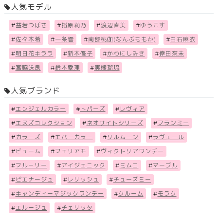
人気モデル
#
益若つばさ
#
指原莉乃
#
渡辺直美
#
ゆうこす
#
佐々木希
#
一条響
#
南部桃伽(なんぶももか)
#
白石麻衣
#
明日花キララ
#
新木優子
#
かわにしみき
#
倖田來未
#
宮脇咲良
#
鈴木愛理
#
実熊瑠琉
人気ブランド
#
エンジェルカラー
#
トパーズ
#
レヴィア
#
エヌズコレクション
#
ネオサイトシリーズ
#
フランミー
#
カラーズ
#
エバーカラー
#
リルムーン
#
ラヴェール
#
ビューム
#
フェリアモ
#
ヴィクトリアワンデー
#
フル－リー
#
アイジェニック
#
ミムコ
#
マーブル
#
ピエナージュ
#
レリッシュ
#
チューズミー
#
キャンディーマジックワンデー
#
クルーム
#
モラク
#
エルージュ
#
チェリッタ