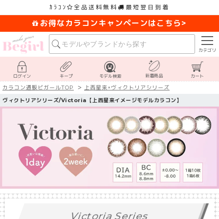
ｶﾗｺﾝ
全品送料無料
最短翌日到着
お得なカラコンキャンペーンはこちら>
カテゴリ
新着商品
ログイン
キープ
モデル検索
カート
カラコン通販ビガールTOP
上西星来×ヴィクトリアシリーズ
ヴィクトリアシリーズ/Victoria【上西星来イメージモデルカラコン】
Victoria Series