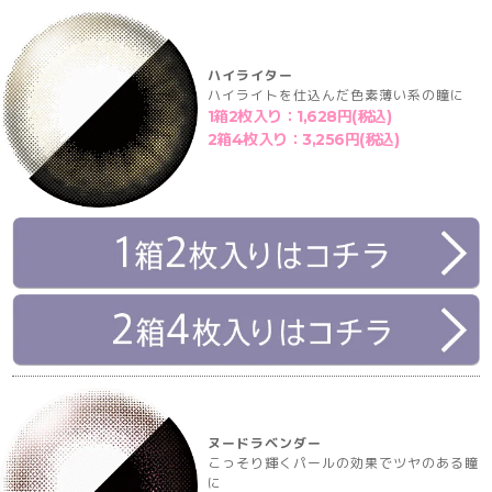
ハイライター
ハイライトを仕込んだ色素薄い系の瞳に
1箱2枚入り：1,628円(税込)
2箱4枚入り：3,256円(税込)
ヌードラベンダー
こっそり輝くパールの効果でツヤのある瞳
に