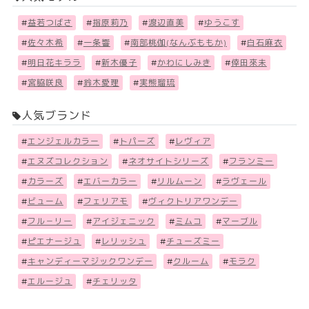
#
益若つばさ
#
指原莉乃
#
渡辺直美
#
ゆうこす
#
佐々木希
#
一条響
#
南部桃伽(なんぶももか)
#
白石麻衣
#
明日花キララ
#
新木優子
#
かわにしみき
#
倖田來未
#
宮脇咲良
#
鈴木愛理
#
実熊瑠琉
人気ブランド
#
エンジェルカラー
#
トパーズ
#
レヴィア
#
エヌズコレクション
#
ネオサイトシリーズ
#
フランミー
#
カラーズ
#
エバーカラー
#
リルムーン
#
ラヴェール
#
ビューム
#
フェリアモ
#
ヴィクトリアワンデー
#
フル－リー
#
アイジェニック
#
ミムコ
#
マーブル
#
ピエナージュ
#
レリッシュ
#
チューズミー
#
キャンディーマジックワンデー
#
クルーム
#
モラク
#
エルージュ
#
チェリッタ