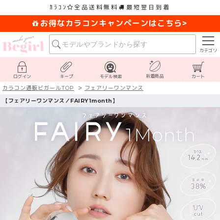
ｶﾗｺﾝ
全品送料無料
最短翌日到着
お得なカラコンキャンペーンはこちら>
カテゴリ
新着商品
ログイン
キープ
モデル検索
カート
カラコン通販ビガールTOP
フェアリーワンマンス
【フェアリーワンマンス／FAIRY1month】