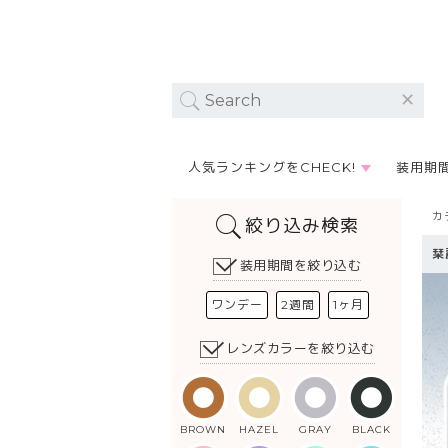
人気ランキングをCHECK!
装用期
カ
絞り込み検索
栞
装用期間を絞り込む
ワンデー
2週間
1ヶ月
レンズカラーを絞り込む
BROWN
HAZEL
GRAY
BLACK