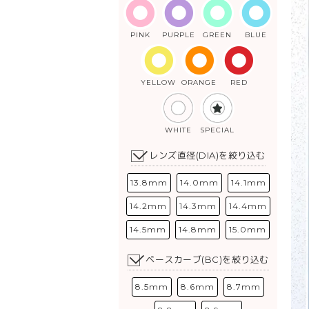
PINK
PURPLE
GREEN
BLUE
YELLOW
ORANGE
RED
WHITE
SPECIAL
レンズ直径(DIA)を絞り込む
13.8mm
14.0mm
14.1mm
14.2mm
14.3mm
14.4mm
14.5mm
14.8mm
15.0mm
ベースカーブ(BC)を絞り込む
8.5mm
8.6mm
8.7mm