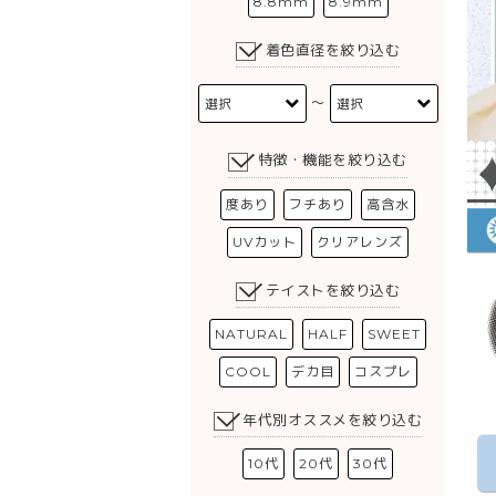
8.8mm
8.9mm
着色直径を絞り込む
〜
特徴・機能を絞り込む
度あり
フチあり
高含水
UVカット
クリアレンズ
テイストを絞り込む
NATURAL
HALF
SWEET
COOL
デカ目
コスプレ
年代別オススメを絞り込む
10代
20代
30代