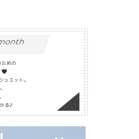
1month
ス
のための
ズ
シュエット。
ら、
。
かる♪