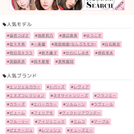
人気モデル
#
益若つばさ
#
指原莉乃
#
渡辺直美
#
ゆうこす
#
佐々木希
#
一条響
#
南部桃伽(なんぶももか)
#
白石麻衣
#
明日花キララ
#
新木優子
#
かわにしみき
#
倖田來未
#
宮脇咲良
#
鈴木愛理
#
実熊瑠琉
人気ブランド
#
エンジェルカラー
#
トパーズ
#
レヴィア
#
エヌズコレクション
#
ネオサイトシリーズ
#
フランミー
#
カラーズ
#
エバーカラー
#
リルムーン
#
ラヴェール
#
ビューム
#
フェリアモ
#
ヴィクトリアワンデー
#
フル－リー
#
アイジェニック
#
ミムコ
#
マーブル
#
ピエナージュ
#
レリッシュ
#
チューズミー