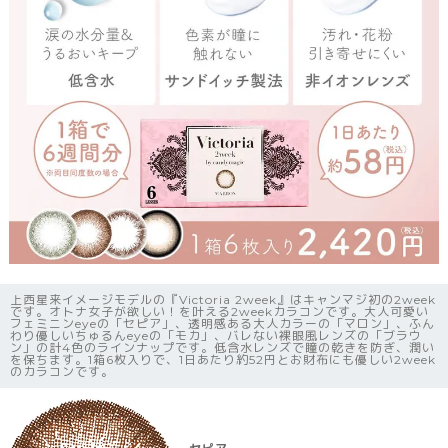
上西星来イメージモデルの『Victoria 2week』はキャンマジ初の2week
です。オトナ女子が欲しい！を叶える2weekカラコンです。大人可愛い
フェミニンeyeの「セピア」、透明感ある大人カラーの「マロン」、ふん
わり優しいちゅるんeyeの「モカ」、バレない裸眼風レンズの「ブラウ
ン」の計4色のラインナップです。低含水レンズで瞳の乾きを防ぎ、潤い
を保ちます。1箱6枚入りで、1日あたり約52円とお財布にも優しい2week
のカラコンです。