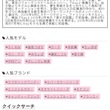
手。東京パフォーマンスドールのメンバー。『Ray』専属モデル。幼
少期よりモデルに興味を持ち、夢を実現するきっかけとして高校1年
の時にオーディションを受け、全国8,800人の応募者の中から、約17
年ぶりに再始動する新生東京パフォーマンスドールのメンバーの1人
に選ばれ、2013年6月にステージデビュー。ファッションモデルとし
て、雑誌『Ray』2015年2月号の「美少女図鑑」で初登場。同年6月2
3日発売の8月号[5]より同誌専属モデルを務める。2018年5月23日発
売の7月号にRayモデル全員で表紙に初登場。
人気モデル
#
ふくれな
#
益若つばさ
#
ローラ
#
本田翼
#
ちぃぽぽ
#
カン・テリ
#
みちょぱ
#
藤田ニコル
#
菜々緒
#
中村アン
#
ダレノガレ明美
人気ブランド
#
ラブホリックワンデー
#
エバーカラーシリーズ
#
エンジェルカラー
#
ネオサイトシリーズ
#
モテコン
#
キャンディーマジック
#
ミッシュブルーミン
#
フランミー
クイックサーチ