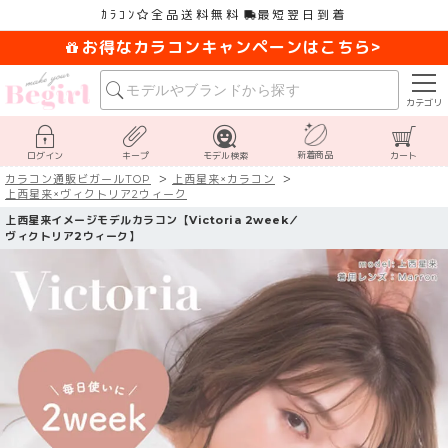
ｶﾗｺﾝ
全品送料無料
最短翌日到着
お得なカラコンキャンペーンはこちら>
カテゴリ
新着商品
ログイン
キープ
モデル検索
カート
カラコン通販ビガールTOP
上西星来×カラコン
上西星来×ヴィクトリア2ウィーク
上西星来イメージモデルカラコン【Victoria 2week／
ヴィクトリア2ウィーク】