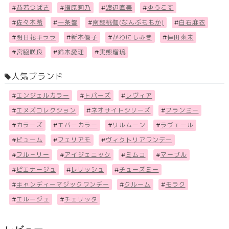
#
益若つばさ
#
指原莉乃
#
渡辺直美
#
ゆうこす
#
佐々木希
#
一条響
#
南部桃伽(なんぶももか)
#
白石麻衣
#
明日花キララ
#
新木優子
#
かわにしみき
#
倖田來未
#
宮脇咲良
#
鈴木愛理
#
実熊瑠琉
人気ブランド
#
エンジェルカラー
#
トパーズ
#
レヴィア
#
エヌズコレクション
#
ネオサイトシリーズ
#
フランミー
#
カラーズ
#
エバーカラー
#
リルムーン
#
ラヴェール
#
ビューム
#
フェリアモ
#
ヴィクトリアワンデー
#
フル－リー
#
アイジェニック
#
ミムコ
#
マーブル
#
ピエナージュ
#
レリッシュ
#
チューズミー
#
キャンディーマジックワンデー
#
クルーム
#
モラク
#
エルージュ
#
チェリッタ