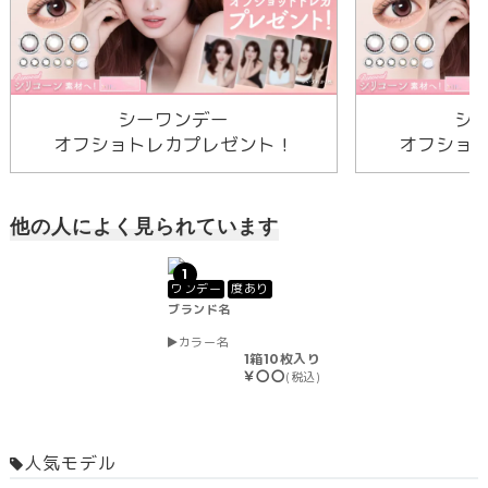
シーワンデー
シ
オフショトレカプレゼント！
オフショ
他の人によく見られています
1
ワンデー
度あり
ブランド名
カラー名
1箱10枚入り
￥〇〇
(税込)
人気モデル