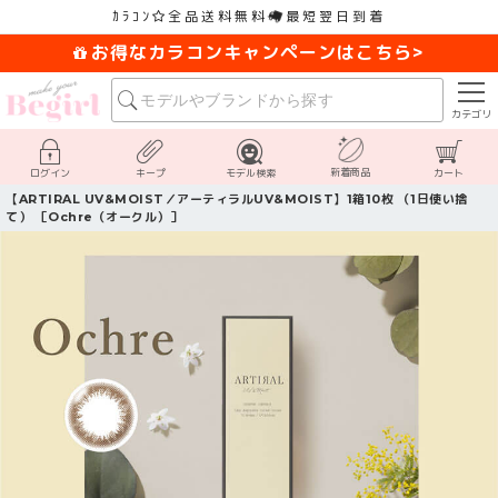
ｶﾗｺﾝ
全品送料無料
最短翌日到着
お得なカラコンキャンペーンはこちら>
カテゴリ
新着商品
ログイン
キープ
モデル検索
カート
【ARTIRAL UV&MOIST／アーティラルUV&MOIST】1箱10枚 （1日使い捨
て） ［Ochre（オークル）］