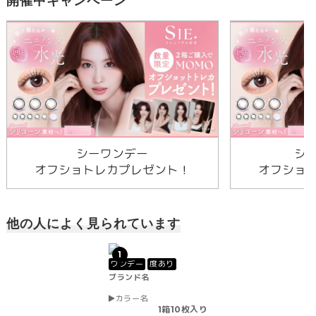
シーワンデー
シ
オフショトレカプレゼント！
オフショ
他の人によく見られています
1
ワンデー
度あり
ブランド名
カラー名
1箱10枚入り