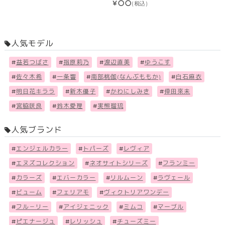
￥〇〇
(税込)
人気モデル
#
益若つばさ
#
指原莉乃
#
渡辺直美
#
ゆうこす
#
佐々木希
#
一条響
#
南部桃伽(なんぶももか)
#
白石麻衣
#
明日花キララ
#
新木優子
#
かわにしみき
#
倖田來未
#
宮脇咲良
#
鈴木愛理
#
実熊瑠琉
人気ブランド
#
エンジェルカラー
#
トパーズ
#
レヴィア
#
エヌズコレクション
#
ネオサイトシリーズ
#
フランミー
#
カラーズ
#
エバーカラー
#
リルムーン
#
ラヴェール
#
ビューム
#
フェリアモ
#
ヴィクトリアワンデー
#
フル－リー
#
アイジェニック
#
ミムコ
#
マーブル
#
ピエナージュ
#
レリッシュ
#
チューズミー