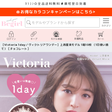
ｶﾗｺﾝ
全品送料無料
最短翌日到着
お得なカラコンキャンペーンはこちら>
カテゴリ
新着商品
ログイン
キープ
モデル検索
カート
【Victoria 1day／ヴィクトリアワンデー】上西星来モデル 1箱10枚 （1日使い捨
て）［チョコレート］