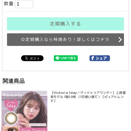
数量:
定期購入する
定期購入なら特典あり！詳しくはコチラ
関連商品
【Victoria 1day／ヴィクトリアワンデー】上西星
来モデル 1箱10枚 （1日使い捨て）［ピュアトレン
チ］