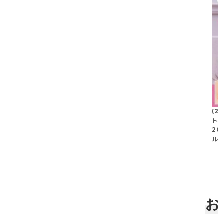
(
ト
2
ル