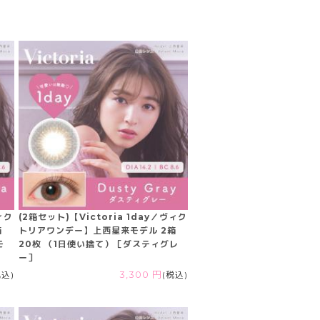
ィク
(2箱セット)【Victoria 1day／ヴィク
箱
トリアワンデー】上西星来モデル 2箱
モ
20枚 （1日使い捨て）［ダスティグレ
ー］
税込)
3,300 円
(税込)