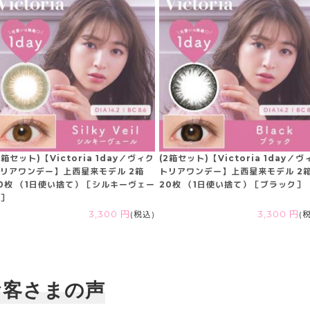
2箱セット)【Victoria 1day／ヴィク
(2箱セット)【Victoria 1day／ヴ
リアワンデー】上西星来モデル 2箱
トリアワンデー】上西星来モデル 2
0枚 （1日使い捨て）［シルキーヴェー
20枚 （1日使い捨て）［ブラック］
］
3,300 円
(税込)
3,300 円
(
お客さまの声