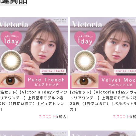
2箱セット)【Victoria 1day／ヴィク
(2箱セット)【Victoria 1day／ヴ
リアワンデー】上西星来モデル 2箱
トリアワンデー】上西星来モデル 2
0枚 （1日使い捨て）［ピュアトレン
20枚 （1日使い捨て）［ベルベット
］
カ］
3,300 円
(税込)
3,300 円
(