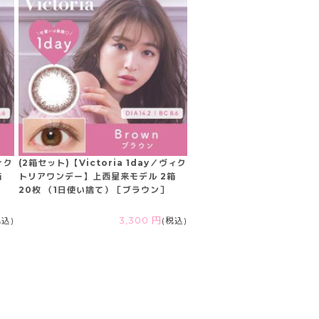
ィク
(2箱セット)【Victoria 1day／ヴィク
箱
トリアワンデー】上西星来モデル 2箱
20枚 （1日使い捨て）［ブラウン］
税込)
3,300 円
(税込)