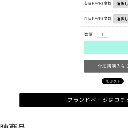
右目PWR(度数)
左目PWR(度数)
数量
定期購入な
ブランドページはコチ
関連商品