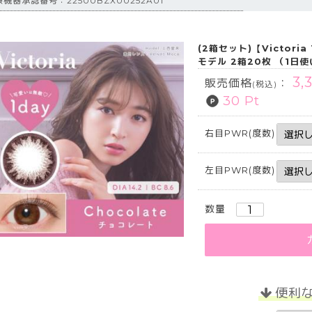
機器承認番号：22500BZX00252A01
(2箱セット)【Victor
モデル 2箱20枚 （1日
3,
販売価格
：
(税込)
30 Pt
右目PWR(度数)
左目PWR(度数)
数量
便利