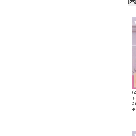
(
ト
2
チ