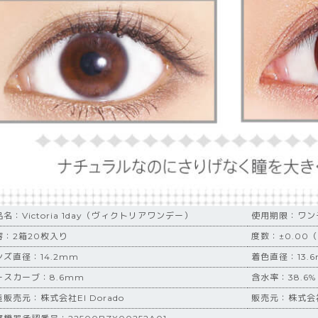
名：Victoria 1day（ヴィクトリアワンデー）
使用期限：ワン
容：2箱20枚入り
度数：±0.00（
ンズ直径：14.2mm
着色直径：13.
ースカーブ：8.6mm
含水率：38.6%
販売元：株式会社El Dorado
販売元：株式会社