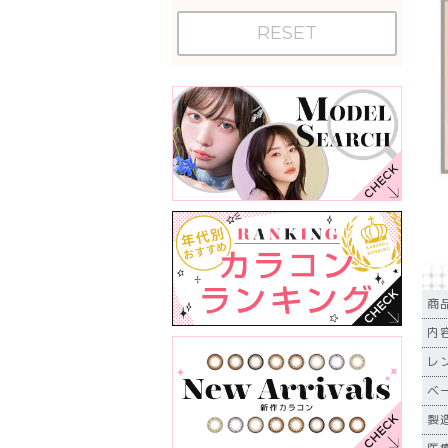
RESET
商品
内
レ
ベ
製造