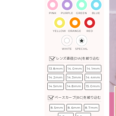
PINK
PURPLE
GREEN
BLUE
YELLOW
ORANGE
RED
WHITE
SPECIAL
レンズ直径(DIA)を絞り込む
13.8mm
14.0mm
14.1mm
14.2mm
14.3mm
14.4mm
14.5mm
14.8mm
15.0mm
ベースカーブ(BC)を絞り込む
8.5mm
8.6mm
8.7mm