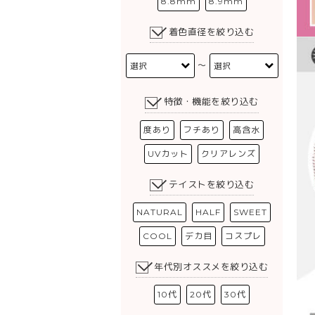
8.8mm
8.9mm
着色直径を絞り込む
〜
特徴・機能を絞り込む
度あり
フチあり
高含水
UVカット
クリアレンズ
テイストを絞り込む
NATURAL
HALF
SWEET
COOL
デカ目
コスプレ
年代別オススメを絞り込む
10代
20代
30代