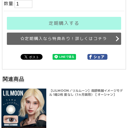
数量:
定期購入する
定期購入なら特典あり！詳しくはコチラ
関連商品
【LILMOON／リルムーン】南部桃伽イメージモデ
ル 1箱2枚 度なし（1ヵ月装用）［オーシャン］