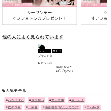
シーワンデー
シ
オフショトレカプレゼント！
オフショ
他の人によく見られています
1
ワンデー
度あり
ブランド名
カラー名
1箱10枚入り
￥〇〇
(税込)
人気モデル
#
益若つばさ
#
指原莉乃
#
渡辺直美
#
ゆうこす
#
佐々木希
#
一条響
#
南部桃伽(なんぶももか)
#
白石麻衣