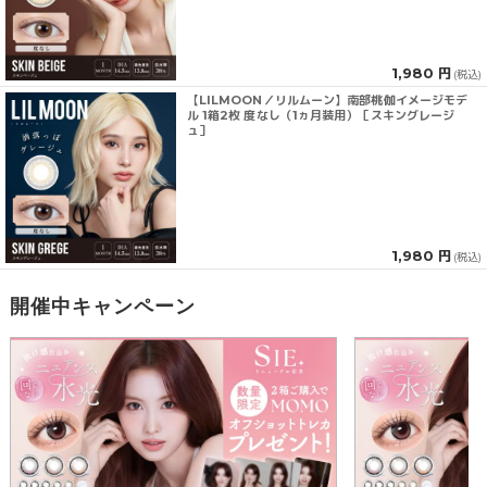
1,980 円
(税込)
【LILMOON／リルムーン】南部桃伽イメージモデ
ル 1箱2枚 度なし（1ヵ月装用）［スキングレージ
ュ］
1,980 円
(税込)
開催中キャンペーン