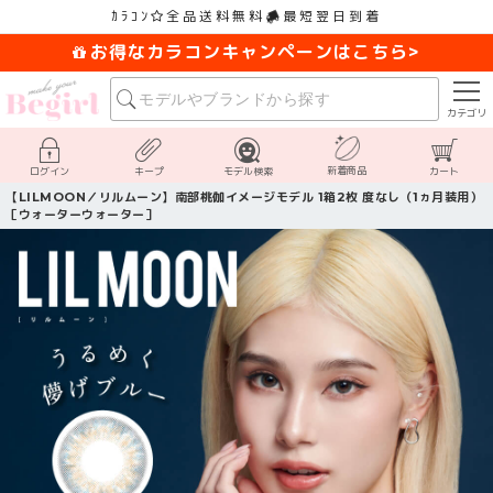
ｶﾗｺﾝ
全品送料無料
最短翌日到着
お得なカラコンキャンペーンはこちら>
カテゴリ
新着商品
ログイン
キープ
モデル検索
カート
【LILMOON／リルムーン】南部桃伽イメージモデル 1箱2枚 度なし（1ヵ月装用）
［ウォーターウォーター］