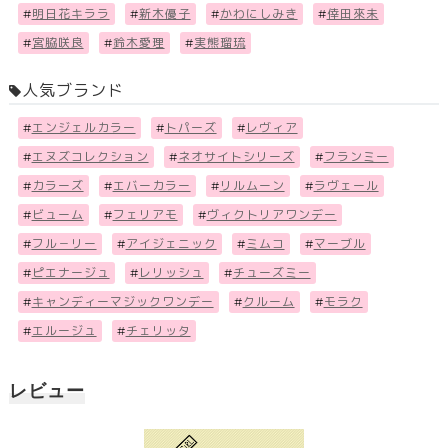
#
明日花キララ
#
新木優子
#
かわにしみき
#
倖田來未
#
宮脇咲良
#
鈴木愛理
#
実熊瑠琉
人気ブランド
#
エンジェルカラー
#
トパーズ
#
レヴィア
#
エヌズコレクション
#
ネオサイトシリーズ
#
フランミー
#
カラーズ
#
エバーカラー
#
リルムーン
#
ラヴェール
#
ビューム
#
フェリアモ
#
ヴィクトリアワンデー
#
フル－リー
#
アイジェニック
#
ミムコ
#
マーブル
#
ピエナージュ
#
レリッシュ
#
チューズミー
#
キャンディーマジックワンデー
#
クルーム
#
モラク
#
エルージュ
#
チェリッタ
レビュー