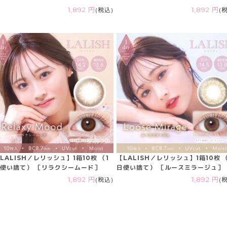
1,892 円
(税込)
1,892 円
(
LALISH／レリッシュ】1箱10枚 （1
【LALISH／レリッシュ】1箱10枚 （
使い捨て） ［リラクシームード］
日使い捨て） ［ルースミラージュ］
1,892 円
(税込)
1,892 円
(