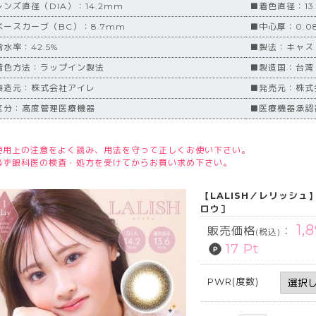
レンズ直径（DIA）：14.2mm
■着色直径：13
ベースカーブ（BC）：8.7mm
■中心厚：0.0
水率：42.5%
■製法：キャス
着色方法：ラップイン製法
■製造国：台湾
製造元：株式会社アイレ
■発売元：株式
区分：高度管理医療機器
■医療機器承認番
使用上の注意をよく読み、用法を守って正しくお使い下さい。
必ず眼科医の検査・処方を受けてからお買い求め下さい。
【LALISH／レリッシュ
ロウ］
1,
販売価格
：
(税込)
17 Pt
PWR(度数)