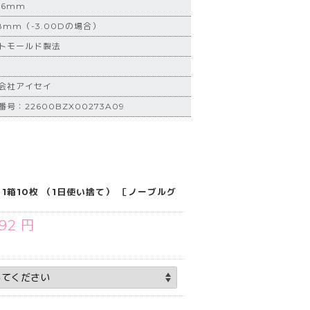
.6mm
8mm（-3.00Dの場合）
トモールド製法
会社アイセイ
号：22600BZX00273A09
】1箱10枚 （1日使い捨て） ［ノーブルグ
892 円