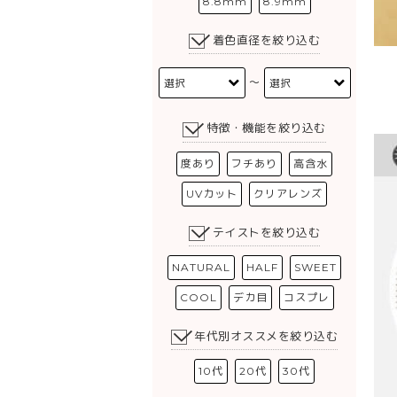
8.8mm
8.9mm
着色直径を絞り込む
〜
特徴・機能を絞り込む
度あり
フチあり
高含水
UVカット
クリアレンズ
テイストを絞り込む
NATURAL
HALF
SWEET
COOL
デカ目
コスプレ
年代別オススメを絞り込む
10代
20代
30代