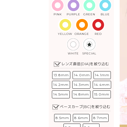
PINK
PURPLE
GREEN
BLUE
YELLOW
ORANGE
RED
WHITE
SPECIAL
レンズ直径(DIA)を絞り込む
13.8mm
14.0mm
14.1mm
14.2mm
14.3mm
14.4mm
14.5mm
14.8mm
15.0mm
ベースカーブ(BC)を絞り込む
8.5mm
8.6mm
8.7mm