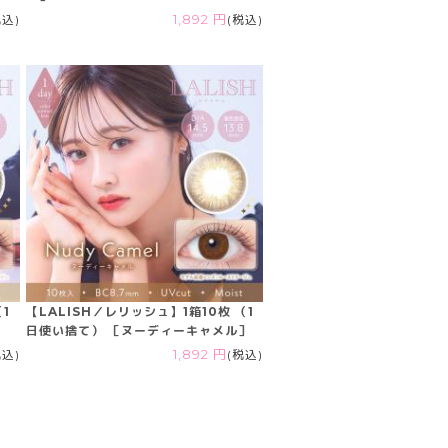
税込)
1,892 円
(税込)
1
【LALISH／レリッシュ】1箱10枚 （1
日使い捨て） ［ヌーディーキャメル］
税込)
1,892 円
(税込)