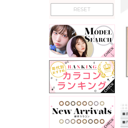
RESET
■
■