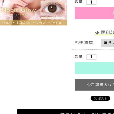
数量
便利
PWR(度数)
数量
定期購入な