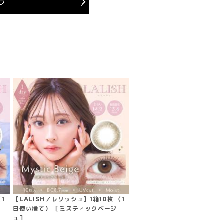
ラ
1
【LALISH／レリッシュ】1箱10枚 （1
］
日使い捨て） ［ミスティックベージ
ュ］