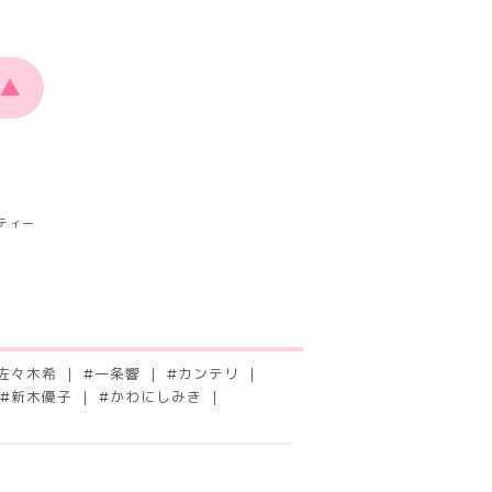
▲
ティー
佐々木希
#
一条響
#
カンテリ
#
新木優子
#
かわにしみき