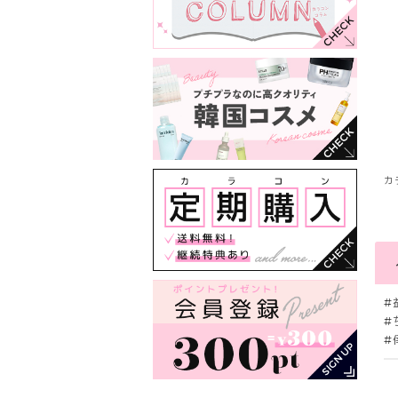
カ
#
#
#