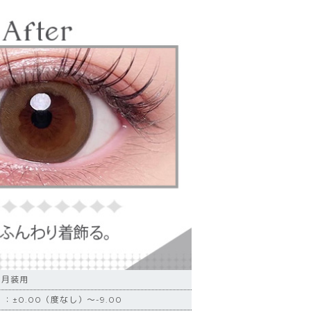
ヶ月装用
：±0.00（度なし）～-9.00