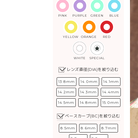
PINK
PURPLE
GREEN
BLUE
YELLOW
ORANGE
RED
WHITE
SPECIAL
レンズ直径(DIA)を絞り込む
13.8mm
14.0mm
14.1mm
14.2mm
14.3mm
14.4mm
14.5mm
14.8mm
15.0mm
ベースカーブ(BC)を絞り込む
8.5mm
8.6mm
8.7mm