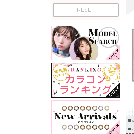
RESET
■商
■