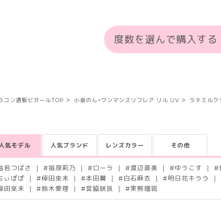
度数を選んで購入する
ラコン通販ビガールTOP
小泉のん×ワンマンスリフレア リル UV
ラテミルク
人気モデル
人気ブランド
レンズカラー
その他
益若つばさ
#
指原莉乃
#
ローラ
#
渡辺直美
#
ゆうこす
#
ちぃぽぽ
#
倖田來未
#
本田翼
#
白石麻衣
#
明日花キララ
倖田來未
#
鈴木愛理
#
宮脇咲良
#
実熊瑠琉