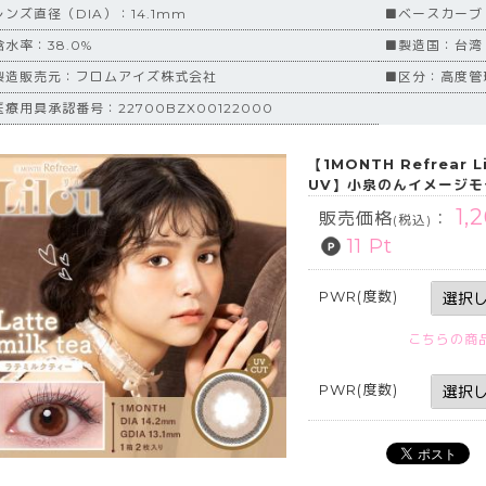
レンズ直径（DIA）：14.1mm
■ベースカーブ（
含水率：38.0%
■製造国：台湾
製造販売元：フロムアイズ株式会社
■区分：高度管
療用具承認番号：22700BZX00122000
【1MONTH Refrea
UV】小泉のんイメージモ
1,
販売価格
：
(税込)
11 Pt
PWR(度数)
こちらの商
PWR(度数)