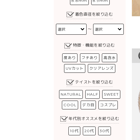
8.8mm
8.9mm
着色直径を絞り込む
〜
特徴・機能を絞り込む
度あり
フチあり
高含水
UVカット
クリアレンズ
テイストを絞り込む
NATURAL
HALF
SWEET
COOL
デカ目
コスプレ
年代別オススメを絞り込む
10代
20代
30代