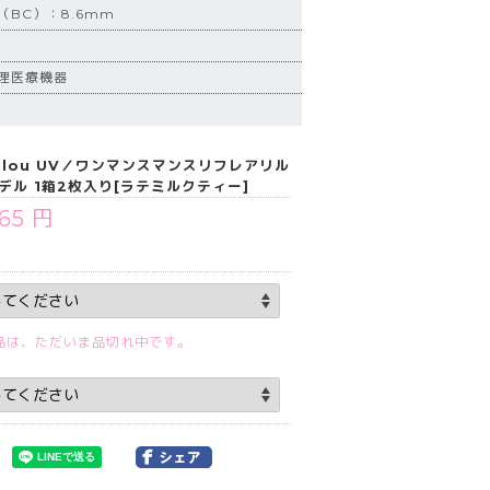
BC）：8.6mm
理医療機器
r Lilou UV／ワンマンスマンスリフレアリル
デル 1箱2枚入り[ラテミルクティー]
265 円
品は、ただいま品切れ中です。