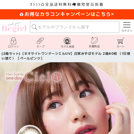
ｶﾗｺﾝ
全品送料無料
最短翌日到着
お得なカラコンキャンペーンはこちら>
カテゴリ
新着商品
ログイン
キープ
モデル検索
カート
(2箱セット)【ネオサイトワンデーシエルUV】白宮みずほモデル 2箱60枚 （1日使
い捨て） ［ペールピンク］