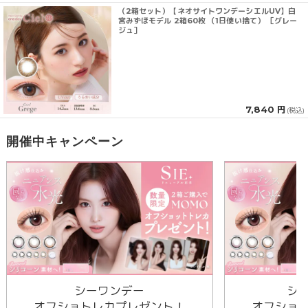
（2箱セット）【ネオサイトワンデーシエルUV】白
宮みずほモデル 2箱60枚 （1日使い捨て） ［グレー
ジュ］
7,840 円
(税込)
開催中キャンペーン
シーワンデー
シ
オフショトレカプレゼント！
オフショ