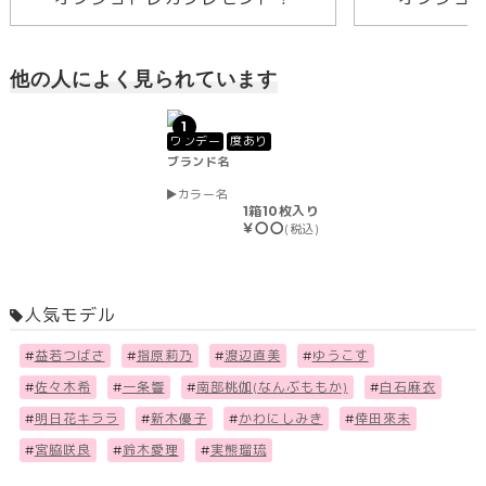
他の人によく見られています
1
ワンデー
度あり
ブランド名
カラー名
1箱10枚入り
￥〇〇
(税込)
人気モデル
#
益若つばさ
#
指原莉乃
#
渡辺直美
#
ゆうこす
#
佐々木希
#
一条響
#
南部桃伽(なんぶももか)
#
白石麻衣
#
明日花キララ
#
新木優子
#
かわにしみき
#
倖田來未
#
宮脇咲良
#
鈴木愛理
#
実熊瑠琉