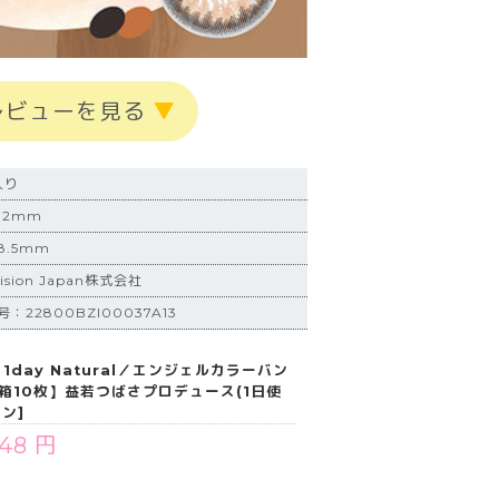
レビューを見る
▼
入り
.2mm
.5mm
sion Japan株式会社
22800BZI00037A13
bi 1day Natural／エンジェルカラーバン
1箱10枚】益若つばさプロデュース(1日使
ン]
848 円