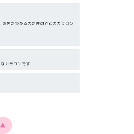
!
と茶色がわかるのが理想でこのカラコン
きなカラコンです
▲