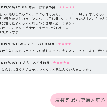
2017/09/22 R☺︎ さん おすすめ度：
★★★★★
触った感じも柔らかく、つけ心地も良く、ゴロゴロ一切しませんでした!
爬虫類みたいなカラコンのハーフ目は嫌で、ナチュラルだけど、ちゃん
は発色も程よくしてくれるので理想に近いです(^ ^)
大きさも、でかすぎず小さすぎずで盛れます☆!
オススメです!
2017/09/11 みみ さん おすすめ度：
★★★★
発色も着け心地もナチュラル感も大きさも全てきにいっています!1番好
2017/09/11 r さん おすすめ度：
★★★★★
付け心地も良くナチュラルでとてもお気に入りのカラコンです‼︎
度数を選んで購入する