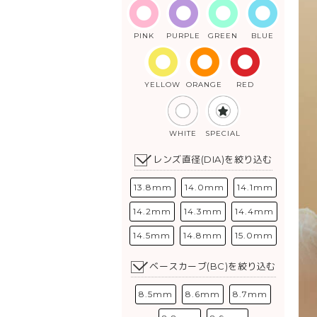
PINK
PURPLE
GREEN
BLUE
YELLOW
ORANGE
RED
WHITE
SPECIAL
レンズ直径(DIA)を絞り込む
13.8mm
14.0mm
14.1mm
14.2mm
14.3mm
14.4mm
14.5mm
14.8mm
15.0mm
ベースカーブ(BC)を絞り込む
8.5mm
8.6mm
8.7mm