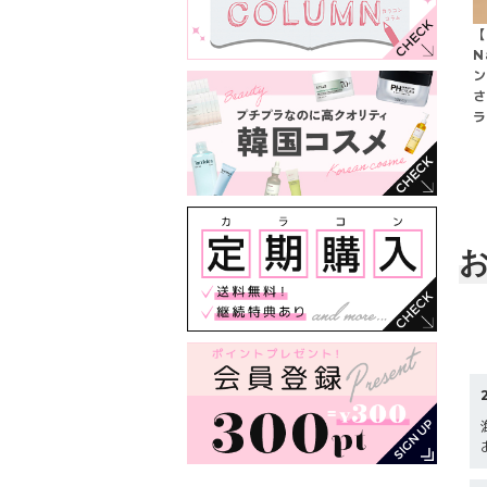
【
N
ン
さ
ラ