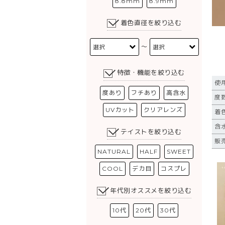
8.8mm
8.9mm
着色直径を絞り込む
〜
特徴・機能を絞り込む
使
度あり
フチあり
高含水
度数
UVカット
クリアレンズ
着
含
テイストを絞り込む
販売
NATURAL
HALF
SWEET
COOL
デカ目
コスプレ
年代別オススメを絞り込む
10代
20代
30代