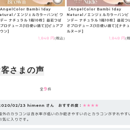
AngelColor Bambi 1day
【AngelColor Bambi 1day
atural／エンジェルカラーバンビ ワ
Natural／エンジェルカラーバンビ
デー ナチュラル 1箱10枚】益若つば
ンデー ナチュラル 1箱10枚】益若つ
プロデュース(1日使い捨て)[ピュアブ
さプロデュース(1日使い捨て)[ナチ
ウン]
ルヌード]
1,848 円
(税込)
1,848 円
(
お客さまの声
9
全
件
2020/02/23 himenn さん おすすめ度：
★★★★
海外のカラコンは含水率が低いのか乾きやすいのとカラコンがずれやす
お気に入りです。