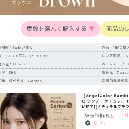
度数を選んで購入する
▼
商品の
用期限：1日使い捨て
内容：1箱10枚
：±0.00(度なし)～-10.00
レンズ直径：14
色外径：13.6mm
ベースカーブ：8
水率：58%
製造元：Pegavi
元：株式会社T-Garden
医療用具承認番号：
【AngelColor Bam
ビ ワンデー ナチュラル 
い捨て)[ナチュラルブラウ
1,
販売価格
：
(税込)
16 Pt