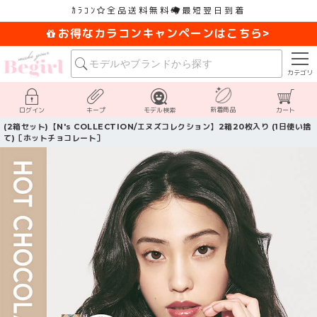
ｶﾗｺﾝ
全品送料無料
最短翌日到着
お得なカラコンキャンペーンはこちら>
カテゴリ
新着商品
ログイン
キープ
モデル検索
カート
(2箱セット)【N's COLLECTION/エヌズコレクション】2箱20枚入り (1日使い捨
て)［ホットチョコレート］