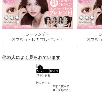
シーワンデー
シ
オフショトレカプレゼント！
オフショ
他の人によく見られています
1
ワンデー
度あり
ブランド名
カラー名
1箱10枚入り
￥〇〇
(税込)