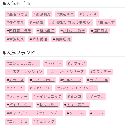
人気モデル
#
益若つばさ
#
指原莉乃
#
渡辺直美
#
ゆうこす
#
佐々木希
#
一条響
#
南部桃伽(なんぶももか)
#
白石麻衣
#
明日花キララ
#
新木優子
#
かわにしみき
#
倖田來未
#
宮脇咲良
#
鈴木愛理
#
実熊瑠琉
人気ブランド
#
エンジェルカラー
#
トパーズ
#
レヴィア
#
エヌズコレクション
#
ネオサイトシリーズ
#
フランミー
#
カラーズ
#
エバーカラー
#
リルムーン
#
ラヴェール
#
ビューム
#
フェリアモ
#
ヴィクトリアワンデー
#
フル－リー
#
アイジェニック
#
ミムコ
#
マーブル
#
ピエナージュ
#
レリッシュ
#
チューズミー
#
キャンディーマジックワンデー
#
クルーム
#
モラク
#
エルージュ
#
チェリッタ