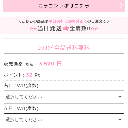
カラコンレポはコチラ
＼こちらの商品は
平日9時+土曜9時まで
のご注文で／
当日発送
全度数
!!
ｶﾗｺﾝ
全品送料無料
3,520 円
販売価格
(税込):
32
ポイント:
Pt
右目PWR(度数):
左目PWR(度数):