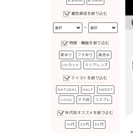
8.8mm
8.9mm
着色直径を絞り込む
〜
特徴・機能を絞り込む
度あり
フチあり
高含水
UVカット
クリアレンズ
テイストを絞り込む
NATURAL
HALF
SWEET
COOL
デカ目
コスプレ
年代別オススメを絞り込む
10代
20代
30代