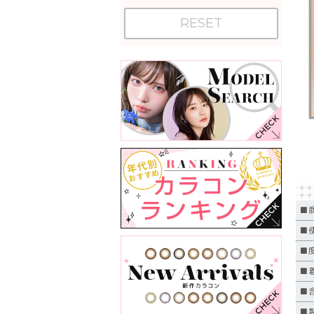
RESET
■
■
■
■
■含
■