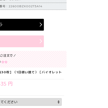
：22600BZX00273A14
ラ
ラ
ご注文で／
み
 1箱30枚】（1日使い捨て）［バイオレット
435 円