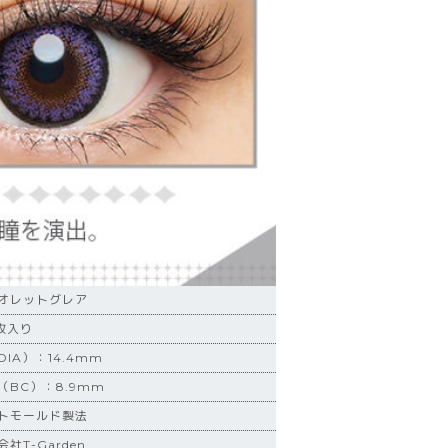
オレットグレア
枚入り
IA）：14.4mm
BC）：8.9mm
トモールド製法
社T-Garden