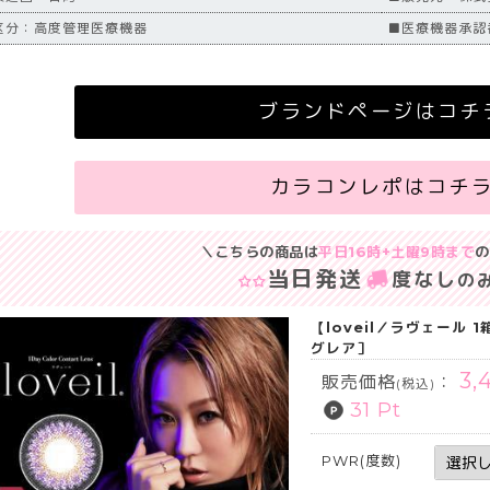
区分：高度管理医療機器
■医療機器承認番号
ブランドページはコチ
カラコンレポはコチ
＼こちらの商品は
平日16時+土曜9時まで
の
当日発送
度なし
の
【loveil／ラヴェール
グレア］
3,
販売価格
：
(税込)
31 Pt
PWR(度数)