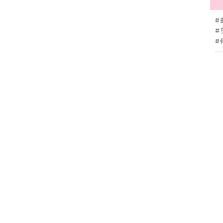
#
#
#