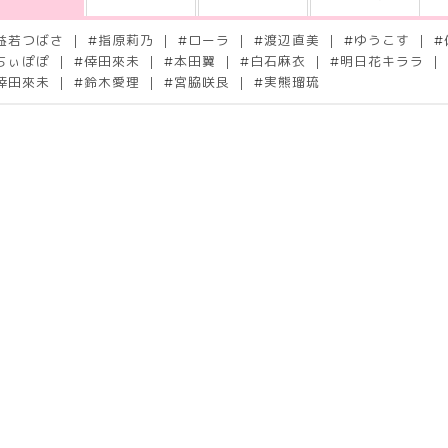
益若つばさ
#
指原莉乃
#
ローラ
#
渡辺直美
#
ゆうこす
#
ちぃぽぽ
#
倖田來未
#
本田翼
#
白石麻衣
#
明日花キララ
倖田來未
#
鈴木愛理
#
宮脇咲良
#
実熊瑠琉