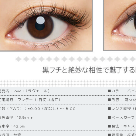
商品名：loveil（ラヴェール）
■カラー：バイ
使用期限：ワンデー（1日使い捨て）
■内容：1箱30
度数（PWR）：±0.00（度なし）～-8.00
■レンズ直径（D
着色直径：13.8mm
■ベースカーブ（
水率：42.5%
■製法：キャス
製造国：台湾
■販売元：株式会