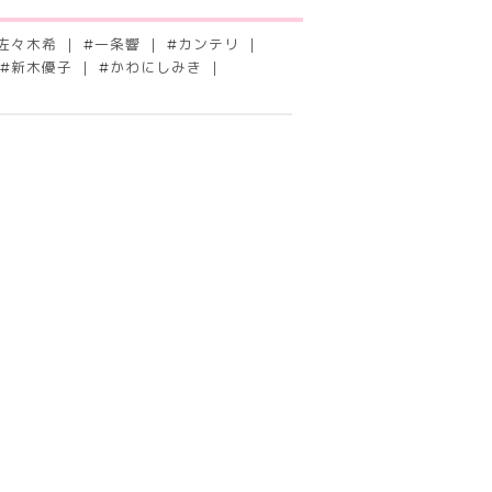
佐々木希
#
一条響
#
カンテリ
#
新木優子
#
かわにしみき