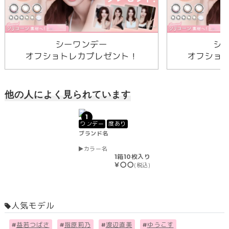
シーワンデー
シ
オフショトレカプレゼント！
オフショ
他の人によく見られています
1
ワンデー
度あり
ブランド名
カラー名
1箱10枚入り
￥〇〇
(税込)
人気モデル
#
益若つばさ
#
指原莉乃
#
渡辺直美
#
ゆうこす