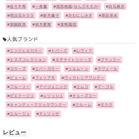
#
佐々木希
#
一条響
#
南部桃伽(なんぶももか)
#
白石麻衣
#
明日花キララ
#
新木優子
#
かわにしみき
#
倖田來未
#
宮脇咲良
#
鈴木愛理
#
実熊瑠琉
人気ブランド
#
エンジェルカラー
#
トパーズ
#
レヴィア
#
エヌズコレクション
#
ネオサイトシリーズ
#
フランミー
#
カラーズ
#
エバーカラー
#
リルムーン
#
ラヴェール
#
ビューム
#
フェリアモ
#
ヴィクトリアワンデー
#
フル－リー
#
アイジェニック
#
ミムコ
#
マーブル
#
ピエナージュ
#
レリッシュ
#
チューズミー
#
キャンディーマジックワンデー
#
クルーム
#
モラク
#
エルージュ
#
チェリッタ
レビュー