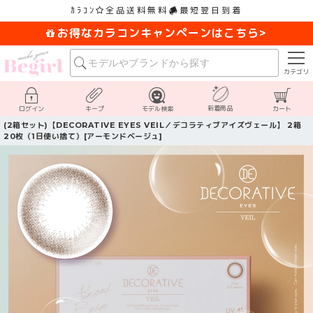
ｶﾗｺﾝ
全品送料無料
最短翌日到着
お得なカラコンキャンペーンはこちら>
カテゴリ
新着商品
ログイン
キープ
モデル検索
カート
(2箱セット)【DECORATIVE EYES VEIL／デコラティブアイズヴェール】 2箱
20枚（1日使い捨て）[アーモンドベージュ]