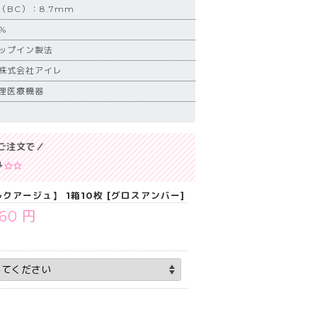
BC）：8.7mm
%
ップイン製法
株式会社アイレ
理医療機器
ご注文で／
み
アージュ】 1箱10枚 [グロスアンバー]
760 円