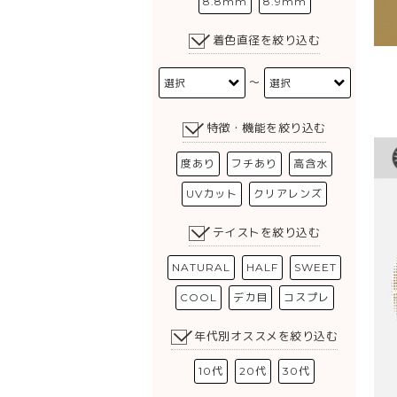
8.8mm
8.9mm
着色直径を絞り込む
〜
特徴・機能を絞り込む
度あり
フチあり
高含水
UVカット
クリアレンズ
テイストを絞り込む
NATURAL
HALF
SWEET
COOL
デカ目
コスプレ
年代別オススメを絞り込む
10代
20代
30代