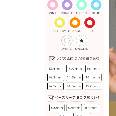
PINK
PURPLE
GREEN
BLUE
YELLOW
ORANGE
RED
WHITE
SPECIAL
レンズ直径(DIA)を絞り込む
13.8mm
14.0mm
14.1mm
14.2mm
14.3mm
14.4mm
14.5mm
14.8mm
15.0mm
ベースカーブ(BC)を絞り込む
8.5mm
8.6mm
8.7mm