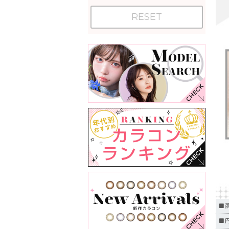
RESET
■
■