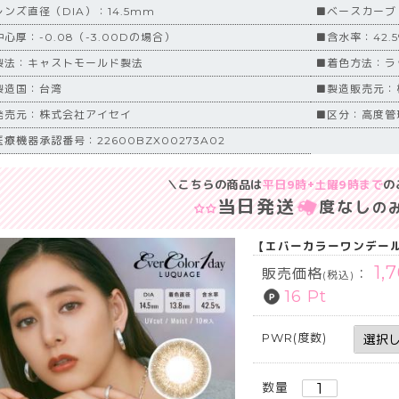
レンズ直径（DIA）：14.5mm
■ベースカーブ（
心厚：-0.08（-3.00Dの場合）
■含水率：42.5
製法：キャストモールド製法
■着色方法：ラ
製造国：台湾
■製造販売元：
発売元：株式会社アイセイ
■区分：高度管
医療機器承認番号：22600BZX00273A02
＼こちらの商品は
平日9時+土曜9時まで
の
当日発送
度なし
の
【エバーカラーワンデールク
1,
販売価格
：
(税込)
16 Pt
PWR(度数)
数量