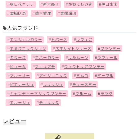
#
明日花キララ
#
新木優子
#
かわにしみき
#
倖田來未
#
宮脇咲良
#
鈴木愛理
#
実熊瑠琉
人気ブランド
#
エンジェルカラー
#
トパーズ
#
レヴィア
#
エヌズコレクション
#
ネオサイトシリーズ
#
フランミー
#
カラーズ
#
エバーカラー
#
リルムーン
#
ラヴェール
#
ビューム
#
フェリアモ
#
ヴィクトリアワンデー
#
フル－リー
#
アイジェニック
#
ミムコ
#
マーブル
#
ピエナージュ
#
レリッシュ
#
チューズミー
#
キャンディーマジックワンデー
#
クルーム
#
モラク
#
エルージュ
#
チェリッタ
レビュー