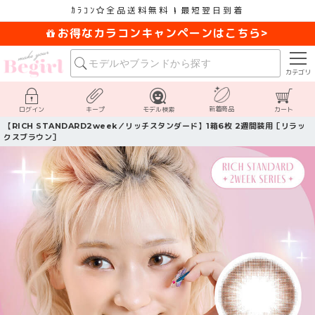
ｶﾗｺﾝ
全品送料無料
最短翌日到着
お得なカラコンキャンペーンはこちら>
カテゴリ
新着商品
ログイン
キープ
モデル検索
カート
【RICH STANDARD2week／リッチスタンダード】1箱6枚 2週間装用［リラッ
クスブラウン］