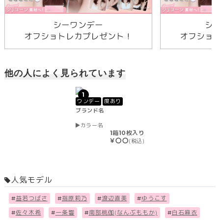
シーワンデー
シ
オフショトレカプレゼント！
オフショ
他の人によく見られています
1
ワンデー
度あり
ブランド名
カラー名
1箱10枚入り
￥〇〇
(税込)
人気モデル
#
益若つばさ
#
指原莉乃
#
渡辺直美
#
ゆうこす
#
佐々木希
#
一条響
#
南部桃伽(なんぶももか)
#
白石麻衣