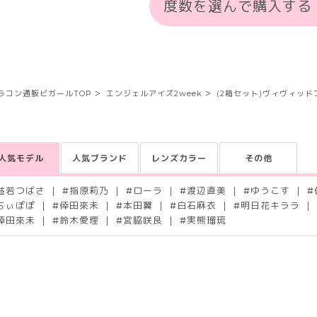
度数を選んで購入する
ラコン通販ビガールTOP
エンジェルアイズ2week
(2箱セット)ヴィヴィッド
人気モデル
人気ブランド
レンズカラー
その他
益若つばさ
#
指原莉乃
#
ローラ
#
渡辺直美
#
ゆうこす
#
ちぃぽぽ
#
倖田來未
#
本田翼
#
白石麻衣
#
明日花キララ
倖田來未
#
鈴木愛理
#
宮脇咲良
#
実熊瑠琉