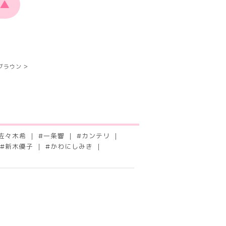
▲
ブラウン
佐々木希
#
一条響
#
カンテリ
#
新木優子
#
かわにしみき