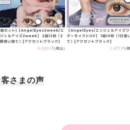
2箱セット)【AngelEyes2week/エ
【AngelEyes/エンジェルアイズ
ジェルアイズ2week】 2箱12枚（2
デーモイストUV】 1箱10枚（1日使
間使い捨て）[アクセントブラック]
て）[アクセントブラック]
6,069 円
(税込)
1,477 円
(
お客さまの声