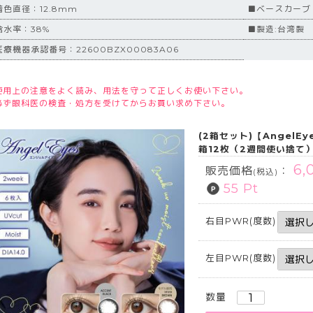
着色直径：12.8mm
■ベースカーブ
含水率：38%
■製造:台湾製
医療機器承認番号：22600BZX00083A06
使用上の注意をよく読み、用法を守って正しくお使い下さい。
必ず眼科医の検査・処方を受けてからお買い求め下さい。
(2箱セット)【AngelE
箱12枚（2週間使い捨て
6,
販売価格
：
(税込)
55 Pt
右目PWR(度数)
左目PWR(度数)
数量