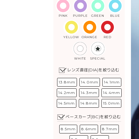
PINK
PURPLE
GREEN
BLUE
YELLOW
ORANGE
RED
WHITE
SPECIAL
レンズ直径(DIA)を絞り込む
13.8mm
14.0mm
14.1mm
14.2mm
14.3mm
14.4mm
14.5mm
14.8mm
15.0mm
ベースカーブ(BC)を絞り込む
8.5mm
8.6mm
8.7mm