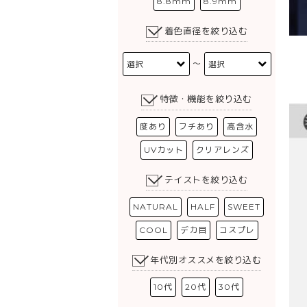
8.8mm
8.9mm
着色直径を絞り込む
〜
特徴・機能を絞り込む
度あり
フチあり
高含水
UVカット
クリアレンズ
テイストを絞り込む
NATURAL
HALF
SWEET
COOL
デカ目
コスプレ
年代別オススメを絞り込む
10代
20代
30代