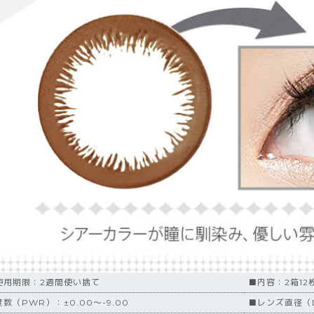
使用期限：2週間使い捨て
■内容：2箱12
数（PWR）：±0.00～-9.00
■レンズ直径（D