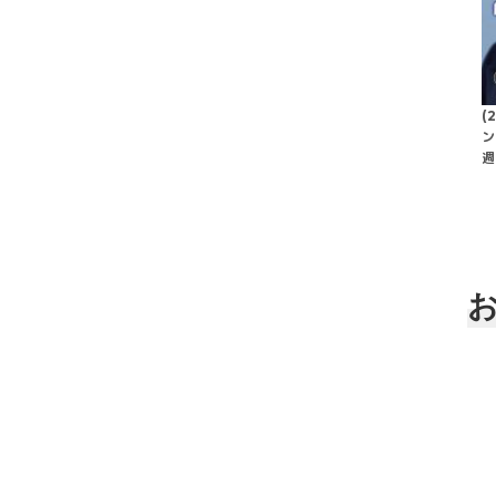
(
ン
週