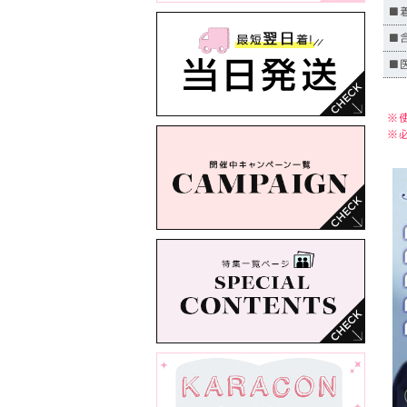
■
■
■
※
※