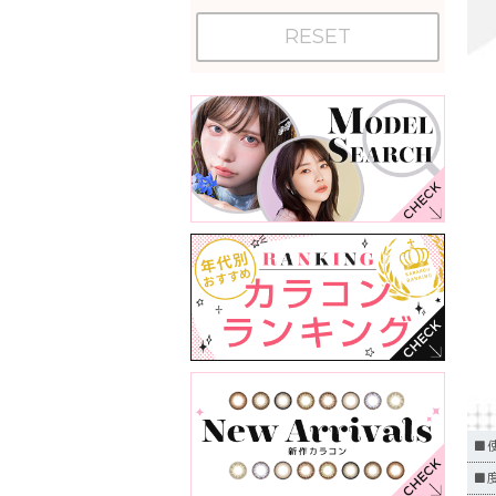
RESET
■
■度