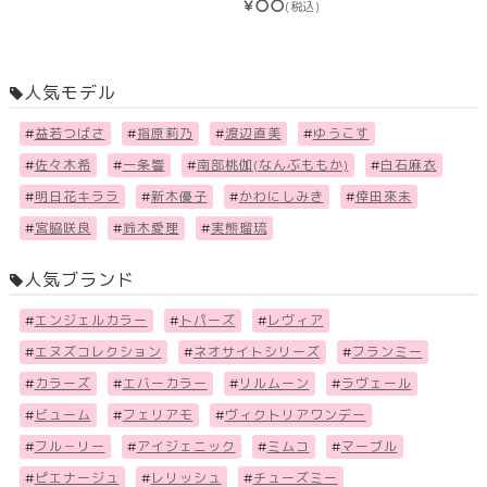
￥〇〇
(税込)
人気モデル
#
益若つばさ
#
指原莉乃
#
渡辺直美
#
ゆうこす
#
佐々木希
#
一条響
#
南部桃伽(なんぶももか)
#
白石麻衣
#
明日花キララ
#
新木優子
#
かわにしみき
#
倖田來未
#
宮脇咲良
#
鈴木愛理
#
実熊瑠琉
人気ブランド
#
エンジェルカラー
#
トパーズ
#
レヴィア
#
エヌズコレクション
#
ネオサイトシリーズ
#
フランミー
#
カラーズ
#
エバーカラー
#
リルムーン
#
ラヴェール
#
ビューム
#
フェリアモ
#
ヴィクトリアワンデー
#
フル－リー
#
アイジェニック
#
ミムコ
#
マーブル
#
ピエナージュ
#
レリッシュ
#
チューズミー