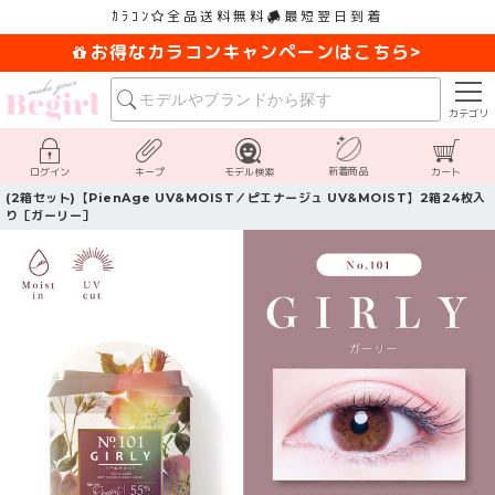
ｶﾗｺﾝ
全品送料無料
最短翌日到着
お得なカラコンキャンペーンはこちら>
カテゴリ
新着商品
ログイン
キープ
モデル検索
カート
(2箱セット)【PienAge UV&MOIST／ピエナージュ UV&MOIST】2箱24枚入
り［ガーリー］