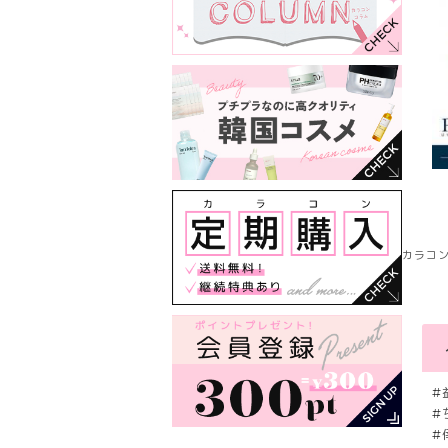
カラコン
#
#
#