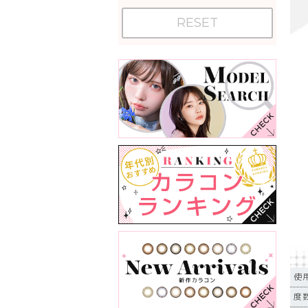
RESET
使
度数