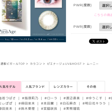
PWR(度数)
こちらの商
PWR(度数)
通販ビガールTOP
カラコン
ピエナージュUV&MOIST
ムーニー
人気モデル
人気ブランド
レンズカラー
その他
益若つばさ
#
指原莉乃
#
ローラ
#
渡辺直美
#
ゆうこす
#
ちぃぽぽ
#
倖田來未
#
本田翼
#
白石麻衣
#
明日花キララ
倖田來未
#
鈴木愛理
#
宮脇咲良
#
実熊瑠琉