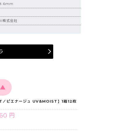
.6mm
BI株式会社
ラ
▲
ST／ピエナージュ UV&MOIST】1箱12枚
760 円