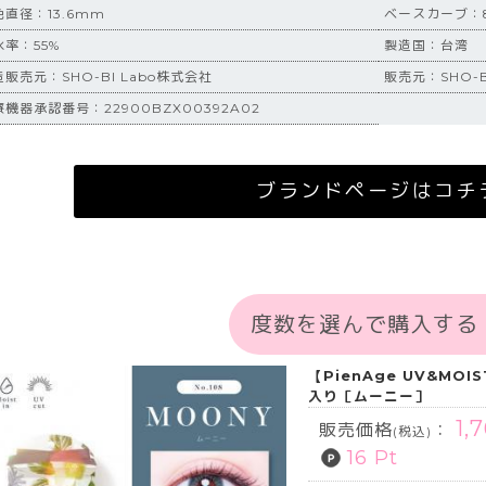
色直径：13.6mm
ベースカーブ：8
水率：55%
製造国：台湾
販売元：SHO-BI Labo株式会社
販売元：SHO-
機器承認番号：22900BZX00392A02
ブランドページはコチ
度数を選んで購入する
【PienAge UV&MOI
入り［ムーニー］
1,
販売価格
：
(税込)
16 Pt