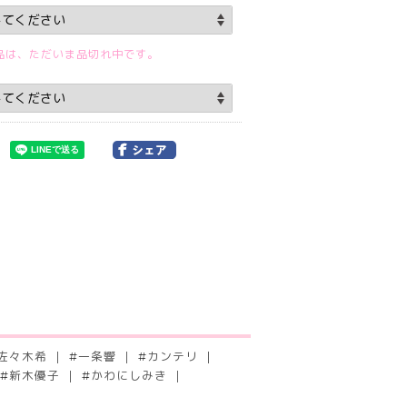
品は、ただいま品切れ中です。
佐々木希
#
一条響
#
カンテリ
#
新木優子
#
かわにしみき