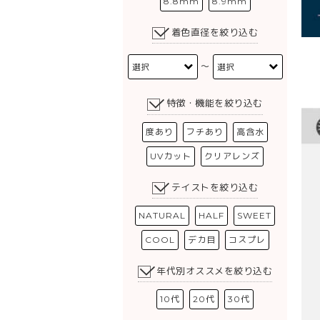
8.8mm
8.9mm
着色直径を絞り込む
〜
特徴・機能を絞り込む
度あり
フチあり
高含水
UVカット
クリアレンズ
テイストを絞り込む
NATURAL
HALF
SWEET
COOL
デカ目
コスプレ
年代別オススメを絞り込む
10代
20代
30代