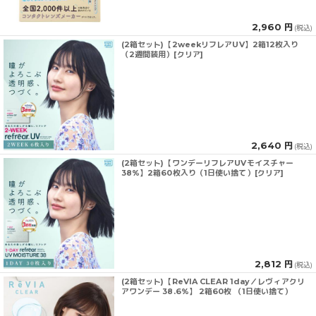
2,960 円
(税込)
(2箱セット)【2weekリフレアUV】2箱12枚入り
（2週間装用）[クリア]
2,640 円
(税込)
(2箱セット)【ワンデーリフレアUVモイスチャー
38%】2箱60枚入り（1日使い捨て）[クリア]
2,812 円
(税込)
(2箱セット)【ReVIA CLEAR 1day／レヴィアクリ
アワンデー 38.6%】 2箱60枚 （1日使い捨て）