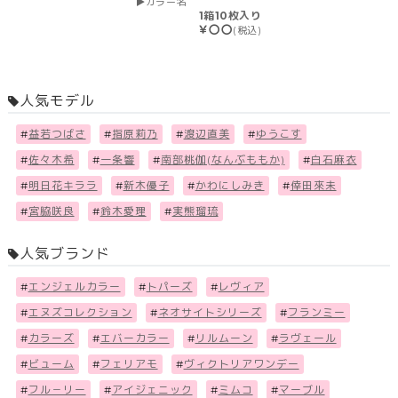
カラー名
1箱10枚入り
￥〇〇
(税込)
人気モデル
#
益若つばさ
#
指原莉乃
#
渡辺直美
#
ゆうこす
#
佐々木希
#
一条響
#
南部桃伽(なんぶももか)
#
白石麻衣
#
明日花キララ
#
新木優子
#
かわにしみき
#
倖田來未
#
宮脇咲良
#
鈴木愛理
#
実熊瑠琉
人気ブランド
#
エンジェルカラー
#
トパーズ
#
レヴィア
#
エヌズコレクション
#
ネオサイトシリーズ
#
フランミー
#
カラーズ
#
エバーカラー
#
リルムーン
#
ラヴェール
#
ビューム
#
フェリアモ
#
ヴィクトリアワンデー
#
フル－リー
#
アイジェニック
#
ミムコ
#
マーブル