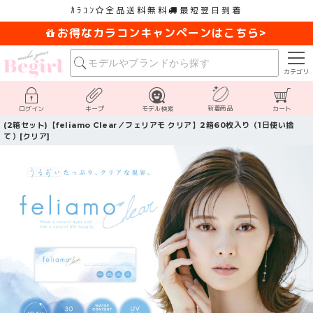
ｶﾗｺﾝ
全品送料無料
最短翌日到着
お得なカラコンキャンペーンはこちら>
カテゴリ
新着商品
ログイン
キープ
モデル検索
カート
(2箱セット)【feliamo Clear／フェリアモ クリア】2箱60枚入り（1日使い捨
て）[クリア]