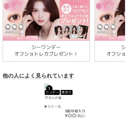
シーワンデー
シ
オフショトレカプレゼント！
オフショ
他の人によく見られています
1
ワンデー
度あり
ブランド名
カラー名
1箱10枚入り
￥〇〇
(税込)