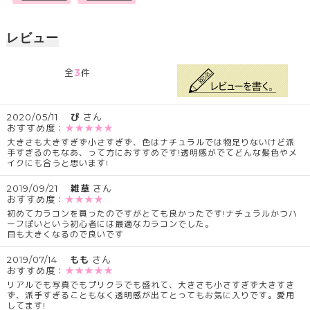
レビュー
3
全
件
2020/05/11
ぴ
さん
おすすめ度：
★★★★★
大きさも大きすぎず小さすぎず、色はナチュラルでは物足りないけど派
手すぎるのもなあ、って方におすすめです!透明感がでてどんな髪色やメ
イクにも合うと思います!
2019/09/21
雑草
さん
おすすめ度：
★★★★
初めてカラコンを買ったのですがとても良かったです!ナチュラルかつハ
ーフぽいという初心者には最適なカラコンでした。
目も大きくなるので良いです
2019/07/14
もも
さん
おすすめ度：
★★★★★
リアルでも写真でもプリクラでも盛れて、大きさも小さすぎず大きすき
ず、派手すぎることもなく透明感が出てとってもお気に入りです。愛用
してます!