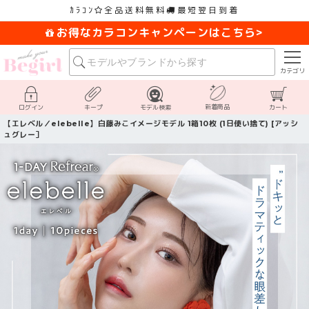
ｶﾗｺﾝ
全品送料無料
最短翌日到着
お得なカラコンキャンペーンはこちら>
カテゴリ
新着商品
ログイン
キープ
モデル検索
カート
【エレベル／elebelle】白藤みこイメージモデル 1箱10枚 (1日使い捨て) [アッシ
ュグレー］