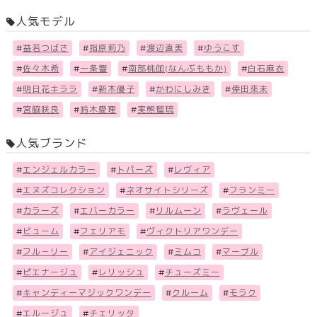
人気モデル
#
益若つばさ
#
指原莉乃
#
渡辺直美
#
ゆうこす
#
佐々木希
#
一条響
#
南部桃伽(なんぶももか)
#
白石麻衣
#
明日花キララ
#
新木優子
#
かわにしみき
#
倖田來未
#
宮脇咲良
#
鈴木愛理
#
実熊瑠琉
人気ブランド
#
エンジェルカラー
#
トパーズ
#
レヴィア
#
エヌズコレクション
#
ネオサイトシリーズ
#
フランミー
#
カラーズ
#
エバーカラー
#
リルムーン
#
ラヴェール
#
ビューム
#
フェリアモ
#
ヴィクトリアワンデー
#
フル－リー
#
アイジェニック
#
ミムコ
#
マーブル
#
ピエナージュ
#
レリッシュ
#
チューズミー
#
キャンディーマジックワンデー
#
クルーム
#
モラク
#
エルージュ
#
チェリッタ