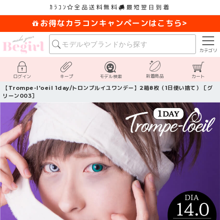
ｶﾗｺﾝ
全品送料無料
最短翌日到着
お得なカラコンキャンペーンはこちら>
カテゴリ
新着商品
ログイン
キープ
モデル検索
カート
【Trompe-l'oeil 1day/トロンプルイユワンデー】2箱8枚（1日使い捨て）［グ
リーン003］