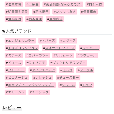
#
佐々木希
#
一条響
#
南部桃伽(なんぶももか)
#
白石麻衣
#
明日花キララ
#
新木優子
#
かわにしみき
#
倖田來未
#
宮脇咲良
#
鈴木愛理
#
実熊瑠琉
人気ブランド
#
エンジェルカラー
#
トパーズ
#
レヴィア
#
エヌズコレクション
#
ネオサイトシリーズ
#
フランミー
#
カラーズ
#
エバーカラー
#
リルムーン
#
ラヴェール
#
ビューム
#
フェリアモ
#
ヴィクトリアワンデー
#
フル－リー
#
アイジェニック
#
ミムコ
#
マーブル
#
ピエナージュ
#
レリッシュ
#
チューズミー
#
キャンディーマジックワンデー
#
クルーム
#
モラク
#
エルージュ
#
チェリッタ
レビュー