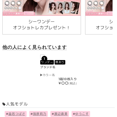
シーワンデー
シ
オフショトレカプレゼント！
オフショ
他の人によく見られています
1
ワンデー
度あり
ブランド名
カラー名
1箱10枚入り
￥〇〇
(税込)
人気モデル
#
益若つばさ
#
指原莉乃
#
渡辺直美
#
ゆうこす