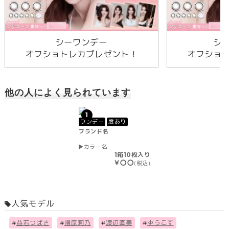
シーワンデー
シ
オフショトレカプレゼント！
オフショ
他の人によく見られています
1
ワンデー
度あり
ブランド名
カラー名
1箱10枚入り
￥〇〇
(税込)
人気モデル
#
益若つばさ
#
指原莉乃
#
渡辺直美
#
ゆうこす