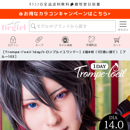
ｶﾗｺﾝ
全品送料無料
最短翌日到着
お得なカラコンキャンペーンはこちら>
カテゴリ
新着商品
ログイン
キープ
モデル検索
カート
【Trompe-l'oeil 1day/トロンプルイユワンデー】2箱8枚（1日使い捨て）［ブ
ルー103］