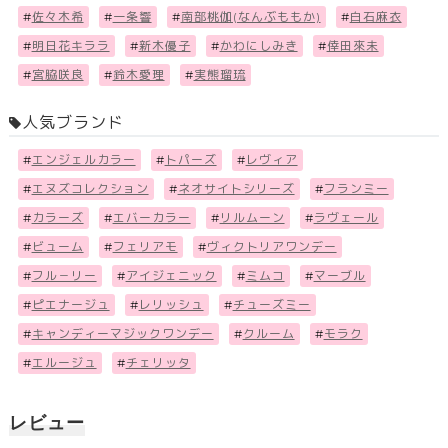
#
佐々木希
#
一条響
#
南部桃伽(なんぶももか)
#
白石麻衣
#
明日花キララ
#
新木優子
#
かわにしみき
#
倖田來未
#
宮脇咲良
#
鈴木愛理
#
実熊瑠琉
人気ブランド
#
エンジェルカラー
#
トパーズ
#
レヴィア
#
エヌズコレクション
#
ネオサイトシリーズ
#
フランミー
#
カラーズ
#
エバーカラー
#
リルムーン
#
ラヴェール
#
ビューム
#
フェリアモ
#
ヴィクトリアワンデー
#
フル－リー
#
アイジェニック
#
ミムコ
#
マーブル
#
ピエナージュ
#
レリッシュ
#
チューズミー
#
キャンディーマジックワンデー
#
クルーム
#
モラク
#
エルージュ
#
チェリッタ
レビュー