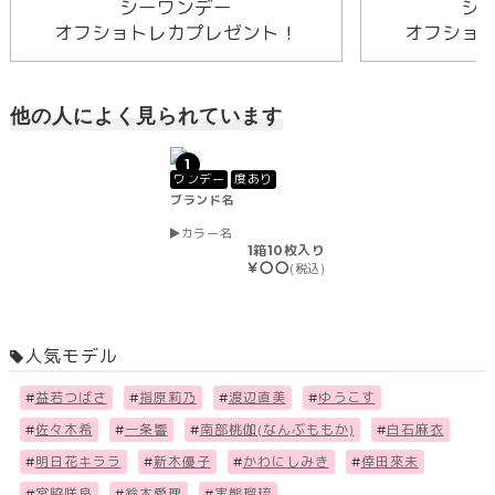
シーワンデー
シ
オフショトレカプレゼント！
オフショ
他の人によく見られています
1
ワンデー
度あり
ブランド名
カラー名
1箱10枚入り
￥〇〇
(税込)
人気モデル
#
益若つばさ
#
指原莉乃
#
渡辺直美
#
ゆうこす
#
佐々木希
#
一条響
#
南部桃伽(なんぶももか)
#
白石麻衣
#
明日花キララ
#
新木優子
#
かわにしみき
#
倖田來未
#
宮脇咲良
#
鈴木愛理
#
実熊瑠琉