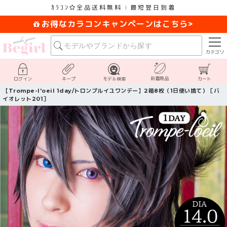
ｶﾗｺﾝ
全品送料無料
最短翌日到着
お得なカラコンキャンペーンはこちら>
カテゴリ
新着商品
ログイン
キープ
モデル検索
カート
【Trompe-l'oeil 1day/トロンプルイユワンデー】2箱8枚（1日使い捨て）［バ
イオレット201］