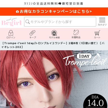
ｶﾗｺﾝ
全品送料無料
最短翌日到着
お得なカラコンキャンペーンはこちら>
カテゴリ
新着商品
ログイン
キープ
モデル検索
カート
【Trompe-l'oeil 1day/トロンプルイユワンデー】2箱8枚（1日使い捨て）［バ
イオレット202］