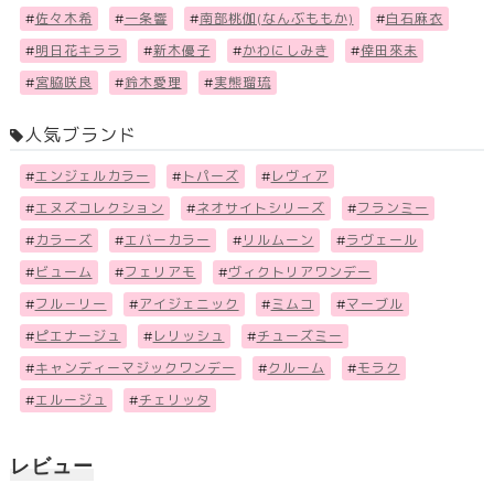
#
佐々木希
#
一条響
#
南部桃伽(なんぶももか)
#
白石麻衣
#
明日花キララ
#
新木優子
#
かわにしみき
#
倖田來未
#
宮脇咲良
#
鈴木愛理
#
実熊瑠琉
人気ブランド
#
エンジェルカラー
#
トパーズ
#
レヴィア
#
エヌズコレクション
#
ネオサイトシリーズ
#
フランミー
#
カラーズ
#
エバーカラー
#
リルムーン
#
ラヴェール
#
ビューム
#
フェリアモ
#
ヴィクトリアワンデー
#
フル－リー
#
アイジェニック
#
ミムコ
#
マーブル
#
ピエナージュ
#
レリッシュ
#
チューズミー
#
キャンディーマジックワンデー
#
クルーム
#
モラク
#
エルージュ
#
チェリッタ
レビュー