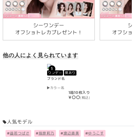
シーワンデー
シ
オフショトレカプレゼント！
オフショ
他の人によく見られています
1
ワンデー
度あり
ブランド名
カラー名
1箱10枚入り
￥〇〇
(税込)
人気モデル
#
益若つばさ
#
指原莉乃
#
渡辺直美
#
ゆうこす