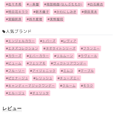
#
佐々木希
#
一条響
#
南部桃伽(なんぶももか)
#
白石麻衣
#
明日花キララ
#
新木優子
#
かわにしみき
#
倖田來未
#
宮脇咲良
#
鈴木愛理
#
実熊瑠琉
人気ブランド
#
エンジェルカラー
#
トパーズ
#
レヴィア
#
エヌズコレクション
#
ネオサイトシリーズ
#
フランミー
#
カラーズ
#
エバーカラー
#
リルムーン
#
ラヴェール
#
ビューム
#
フェリアモ
#
ヴィクトリアワンデー
#
フル－リー
#
アイジェニック
#
ミムコ
#
マーブル
#
ピエナージュ
#
レリッシュ
#
チューズミー
#
キャンディーマジックワンデー
#
クルーム
#
モラク
#
エルージュ
#
チェリッタ
レビュー