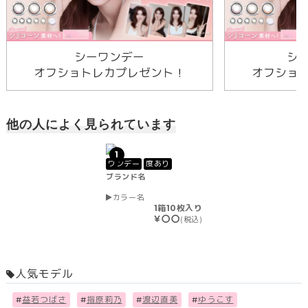
シーワンデー
シ
オフショトレカプレゼント！
オフショ
他の人によく見られています
1
ワンデー
度あり
ブランド名
カラー名
1箱10枚入り
￥〇〇
(税込)
人気モデル
#
益若つばさ
#
指原莉乃
#
渡辺直美
#
ゆうこす