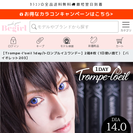
ｶﾗｺﾝ
全品送料無料
最短翌日到着
お得なカラコンキャンペーンはこちら>
カテゴリ
新着商品
ログイン
キープ
モデル検索
カート
【Trompe-l'oeil 1day/トロンプルイユワンデー】2箱8枚（1日使い捨て）［バ
イオレット203］