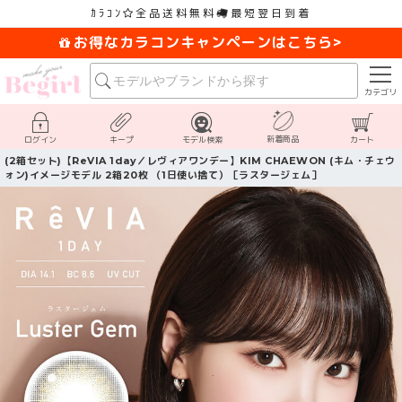
ｶﾗｺﾝ
全品送料無料
最短翌日到着
お得なカラコンキャンペーンはこちら>
カテゴリ
新着商品
ログイン
キープ
モデル検索
カート
(2箱セット)【ReVIA 1day／レヴィアワンデー】KIM CHAEWON (キム・チェウ
ォン)イメージモデル 2箱20枚 （1日使い捨て）［ラスタージェム］