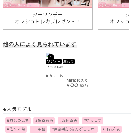
シーワンデー
シ
オフショトレカプレゼント！
オフショ
他の人によく見られています
1
ワンデー
度あり
ブランド名
カラー名
1箱10枚入り
￥〇〇
(税込)
人気モデル
#
益若つばさ
#
指原莉乃
#
渡辺直美
#
ゆうこす
#
佐々木希
#
一条響
#
南部桃伽(なんぶももか)
#
白石麻衣