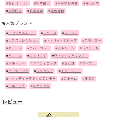
#
明日花キララ
#
新木優子
#
かわにしみき
#
倖田來未
#
宮脇咲良
#
鈴木愛理
#
実熊瑠琉
人気ブランド
#
エンジェルカラー
#
トパーズ
#
レヴィア
#
エヌズコレクション
#
ネオサイトシリーズ
#
フランミー
#
カラーズ
#
エバーカラー
#
リルムーン
#
ラヴェール
#
ビューム
#
フェリアモ
#
ヴィクトリアワンデー
#
フル－リー
#
アイジェニック
#
ミムコ
#
マーブル
#
ピエナージュ
#
レリッシュ
#
チューズミー
#
キャンディーマジックワンデー
#
クルーム
#
モラク
#
エルージュ
#
チェリッタ
レビュー