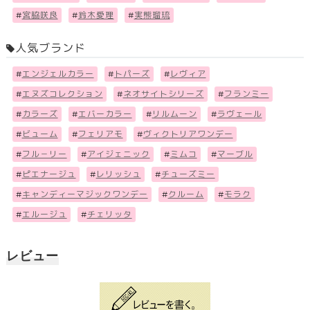
#
宮脇咲良
#
鈴木愛理
#
実熊瑠琉
人気ブランド
#
エンジェルカラー
#
トパーズ
#
レヴィア
#
エヌズコレクション
#
ネオサイトシリーズ
#
フランミー
#
カラーズ
#
エバーカラー
#
リルムーン
#
ラヴェール
#
ビューム
#
フェリアモ
#
ヴィクトリアワンデー
#
フル－リー
#
アイジェニック
#
ミムコ
#
マーブル
#
ピエナージュ
#
レリッシュ
#
チューズミー
#
キャンディーマジックワンデー
#
クルーム
#
モラク
#
エルージュ
#
チェリッタ
レビュー