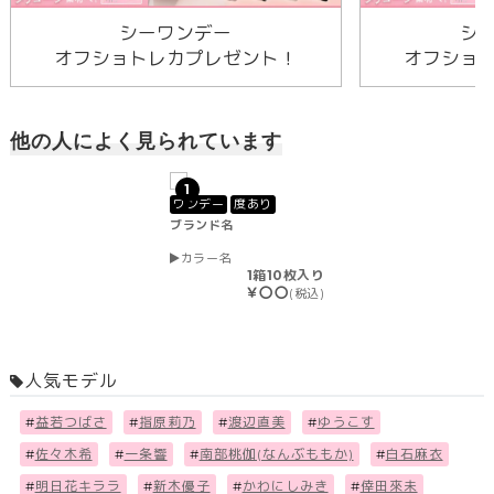
シーワンデー
シ
オフショトレカプレゼント！
オフショ
他の人によく見られています
1
ワンデー
度あり
ブランド名
カラー名
1箱10枚入り
￥〇〇
(税込)
人気モデル
#
益若つばさ
#
指原莉乃
#
渡辺直美
#
ゆうこす
#
佐々木希
#
一条響
#
南部桃伽(なんぶももか)
#
白石麻衣
#
明日花キララ
#
新木優子
#
かわにしみき
#
倖田來未