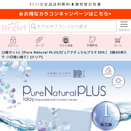
ｶﾗｺﾝ
全品送料無料
最短翌日到着
お得なカラコンキャンペーンはこちら>
カテゴリ
新着商品
ログイン
キープ
モデル検索
カート
(2箱セット)【Pure Natural PLUS/ピュアナチュラルプラス 55%】 2箱60枚入
り（1日使い捨て）[クリア]