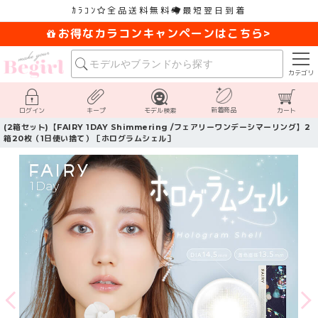
ｶﾗｺﾝ
全品送料無料
最短翌日到着
お得なカラコンキャンペーンはこちら>
カテゴリ
新着商品
ログイン
キープ
モデル検索
カート
(2箱セット)【FAIRY 1DAY Shimmering /フェアリーワンデーシマーリング】2
箱20枚（1日使い捨て）［ホログラムシェル］