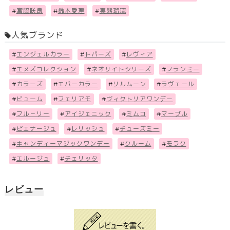
#
宮脇咲良
#
鈴木愛理
#
実熊瑠琉
人気ブランド
#
エンジェルカラー
#
トパーズ
#
レヴィア
#
エヌズコレクション
#
ネオサイトシリーズ
#
フランミー
#
カラーズ
#
エバーカラー
#
リルムーン
#
ラヴェール
#
ビューム
#
フェリアモ
#
ヴィクトリアワンデー
#
フル－リー
#
アイジェニック
#
ミムコ
#
マーブル
#
ピエナージュ
#
レリッシュ
#
チューズミー
#
キャンディーマジックワンデー
#
クルーム
#
モラク
#
エルージュ
#
チェリッタ
レビュー