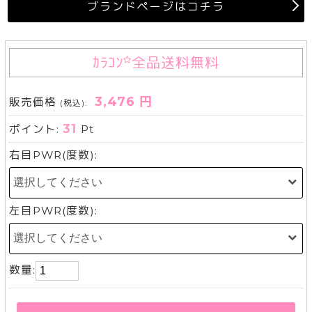
ブランドページはコチラ
ｶﾗｺﾝ
全品送料無料
3,476 円
販売価格
(税込):
31
ポイント:
Pt
右目PWR(度数):
左目PWR(度数):
数量: