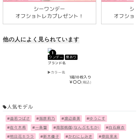
シーワンデー
シ
オフショトレカプレゼント！
オフショ
他の人によく見られています
1
ワンデー
度あり
ブランド名
カラー名
1箱10枚入り
￥〇〇
(税込)
人気モデル
#
益若つばさ
#
指原莉乃
#
渡辺直美
#
ゆうこす
#
佐々木希
#
一条響
#
南部桃伽(なんぶももか)
#
白石麻衣
#
明日花キララ
#
新木優子
#
かわにしみき
#
倖田來未