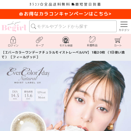
ｶﾗｺﾝ
全品送料無料
最短翌日到着
お得なカラコンキャンペーンはこちら>
カテゴリ
新着商品
ログイン
キープ
モデル検索
カート
【エバーカラーワンデーナチュラルモイストレーベルUV】 1箱20枚 （1日使い捨
て） ［フィールグッド］