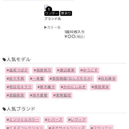
1
ワンデー
度あり
ブランド名
カラー名
1箱10枚入り
￥〇〇
(税込)
人気モデル
#
益若つばさ
#
指原莉乃
#
渡辺直美
#
ゆうこす
#
佐々木希
#
一条響
#
南部桃伽(なんぶももか)
#
白石麻衣
#
明日花キララ
#
新木優子
#
かわにしみき
#
倖田來未
#
宮脇咲良
#
鈴木愛理
#
実熊瑠琉
人気ブランド
#
エンジェルカラー
#
トパーズ
#
レヴィア
#
エヌズコレクション
#
ネオサイトシリーズ
#
フランミー