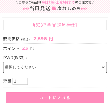
＼こちらの商品は
平日9時+土曜9時まで
のご注文で／
当日発送
度なし
のみ
ｶﾗｺﾝ
全品送料無料
2,598 円
販売価格
(税込):
23
ポイント:
Pt
PWR(度数) :
数量:
カートに入れる