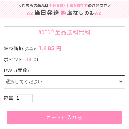
＼こちらの商品は
平日9時+土曜9時まで
のご注文で／
当日発送
度なし
のみ
ｶﾗｺﾝ
全品送料無料
1,485 円
販売価格
(税込):
13
ポイント:
Pt
PWR(度数) :
数量:
カートに入れる