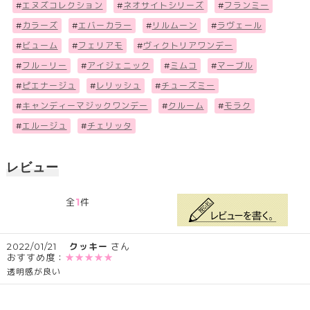
#
エヌズコレクション
#
ネオサイトシリーズ
#
フランミー
#
カラーズ
#
エバーカラー
#
リルムーン
#
ラヴェール
#
ビューム
#
フェリアモ
#
ヴィクトリアワンデー
#
フル－リー
#
アイジェニック
#
ミムコ
#
マーブル
#
ピエナージュ
#
レリッシュ
#
チューズミー
#
キャンディーマジックワンデー
#
クルーム
#
モラク
#
エルージュ
#
チェリッタ
レビュー
1
全
件
2022/01/21
クッキー
さん
おすすめ度：
★★★★★
透明感が良い