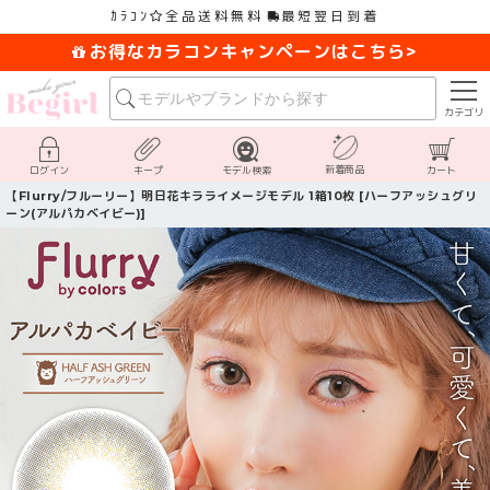
ｶﾗｺﾝ
全品送料無料
最短翌日到着
お得なカラコンキャンペーンはこちら>
カテゴリ
新着商品
ログイン
キープ
モデル検索
カート
【Flurry/フルーリー】明日花キラライメージモデル 1箱10枚 [ハーフアッシュグリ
ーン(アルパカベイビー)]