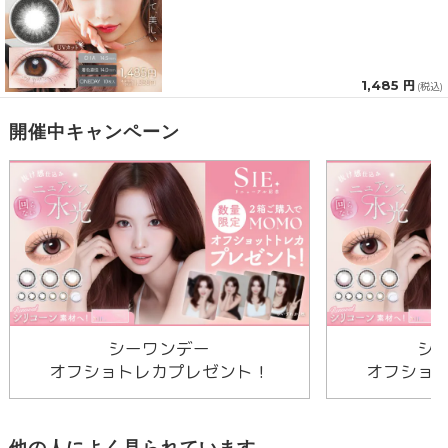
1,485 円
(税込)
開催中キャンペーン
シーワンデー
シ
オフショトレカプレゼント！
オフショ
他の人によく見られています