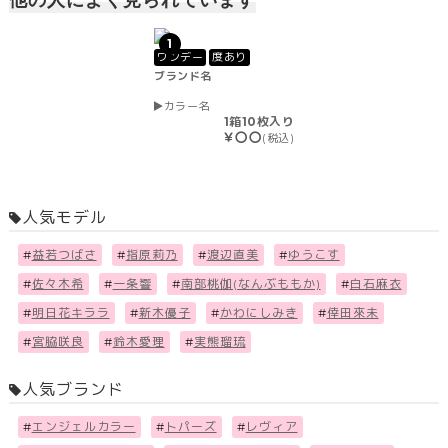
1
ワンデー
度あり
ブランド名
カラー名
1箱10枚入り
￥〇〇
(税込)
人気モデル
#
益若つばさ
#
指原莉乃
#
渡辺直美
#
ゆうこす
#
佐々木希
#
一条響
#
南部桃伽(なんぶももか)
#
白石麻衣
#
明日花キララ
#
新木優子
#
かわにしみき
#
倖田來未
#
宮脇咲良
#
鈴木愛理
#
実熊瑠琉
人気ブランド
#
エンジェルカラー
#
トパーズ
#
レヴィア