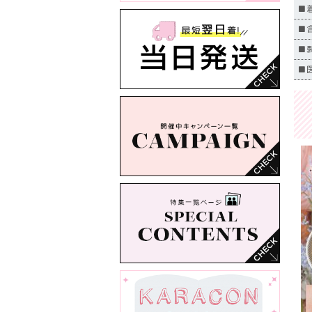
■
■
■製
■医