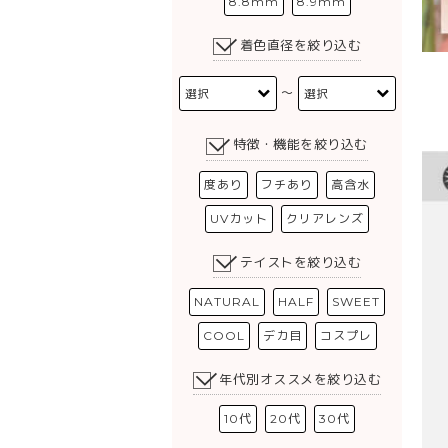
8.8mm
8.9mm
着色直径を絞り込む
〜
特徴・機能を絞り込む
度あり
フチあり
高含水
UVカット
クリアレンズ
テイストを絞り込む
NATURAL
HALF
SWEET
COOL
デカ目
コスプレ
年代別オススメを絞り込む
10代
20代
30代