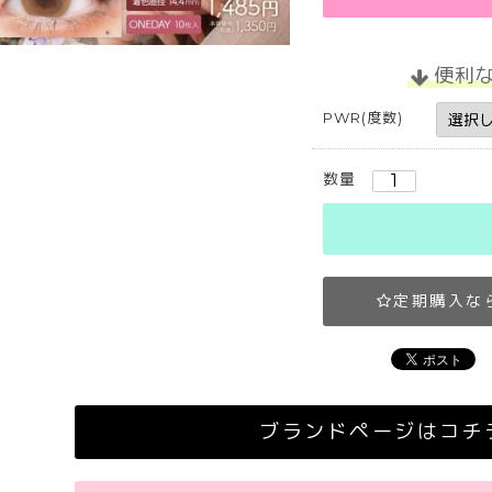
便利
PWR(度数)
数量
定期購入な
ブランドページはコチ