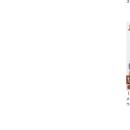
ス
【
メ
ウ