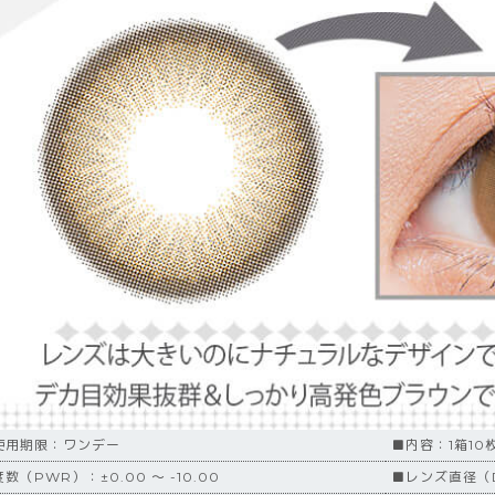
使用期限：ワンデー
■内容：1箱10
数（PWR）：±0.00 ～ -10.00
■レンズ直径（D