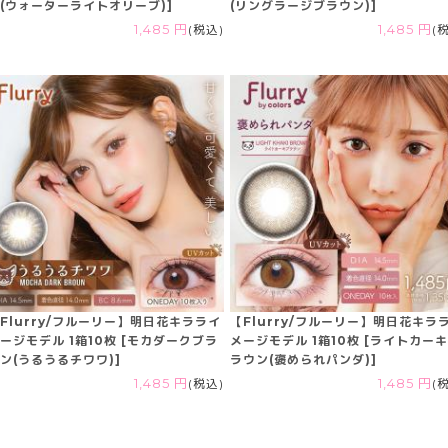
(ウォーターライトオリーブ)]
(リングラージブラウン)]
1,485 円
(税込)
1,485 円
(
Flurry/フルーリー】明日花キラライ
【Flurry/フルーリー】明日花キラ
ージモデル 1箱10枚 [モカダークブラ
メージモデル 1箱10枚 [ライトカー
ン(うるうるチワワ)]
ラウン(褒められパンダ)]
1,485 円
(税込)
1,485 円
(