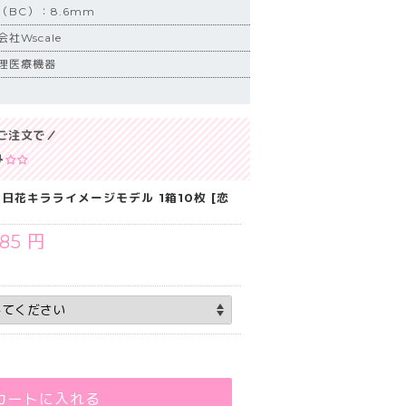
BC）：8.6mm
社Wscale
理医療機器
ご注文で／
み
明日花キラライメージモデル 1箱10枚 [恋
485 円
カートに入れる