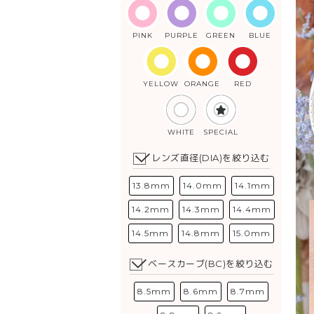
PINK
PURPLE
GREEN
BLUE
YELLOW
ORANGE
RED
WHITE
SPECIAL
レンズ直径(DIA)を絞り込む
13.8mm
14.0mm
14.1mm
14.2mm
14.3mm
14.4mm
14.5mm
14.8mm
15.0mm
ベースカーブ(BC)を絞り込む
8.5mm
8.6mm
8.7mm