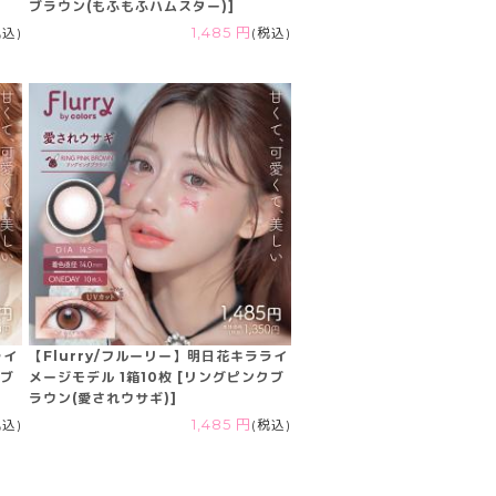
ブラウン(もふもふハムスター)]
税込)
1,485 円
(税込)
ライ
【Flurry/フルーリー】明日花キラライ
キブ
メージモデル 1箱10枚 [リングピンクブ
ラウン(愛されウサギ)]
税込)
1,485 円
(税込)