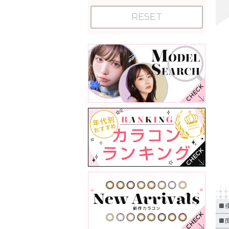
RESET
■
■度