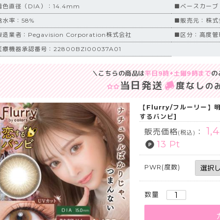
着色直径（DIA）：14.4mm
■ベースカーブ（
含水率：58%
■販売元：株式会
造業者：Pegavision Corporation株式会社
■区分：高度管
療機器承認番号：22800BZI00037A01
＼こちらの商品は
平日9時+土曜9時まで
の
当日発送
度なし
の
【Flurry/フルーリー】
するバンビ]
1,
販売価格
：
(税込)
13 Pt
PWR(度数)
数量