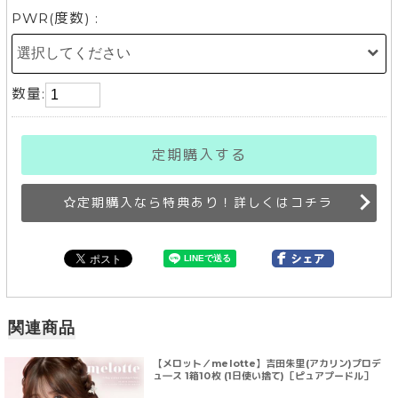
PWR(度数) :
数量:
定期購入する
定期購入なら特典あり！詳しくはコチラ
関連商品
【メロット／melotte】吉田朱里(アカリン)プロデ
ュ―ス 1箱10枚 (1日使い捨て)［ピュアプードル］