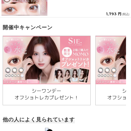
1,793 円
(税込)
開催中キャンペーン
シーワンデー
シ
オフショトレカプレゼント！
オフショ
他の人によく見られています