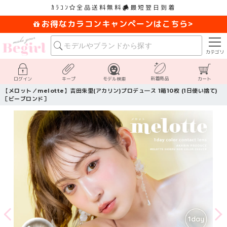
ｶﾗｺﾝ
全品送料無料
最短翌日到着
お得なカラコンキャンペーンはこちら>
カテゴリ
新着商品
ログイン
キープ
モデル検索
カート
【メロット／melotte】吉田朱里(アカリン)プロデュ―ス 1箱10枚 (1日使い捨て)
［ビーブロンド］