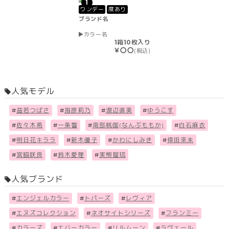
1
ワンデー
度あり
ブランド名
カラー名
1箱10枚入り
￥〇〇
(税込)
人気モデル
#
益若つばさ
#
指原莉乃
#
渡辺直美
#
ゆうこす
#
佐々木希
#
一条響
#
南部桃伽(なんぶももか)
#
白石麻衣
#
明日花キララ
#
新木優子
#
かわにしみき
#
倖田來未
#
宮脇咲良
#
鈴木愛理
#
実熊瑠琉
人気ブランド
#
エンジェルカラー
#
トパーズ
#
レヴィア
#
エヌズコレクション
#
ネオサイトシリーズ
#
フランミー
#
カラーズ
#
エバーカラー
#
リルムーン
#
ラヴェール