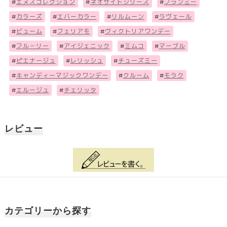
#
エヌズコレクション
#
ネオサイトシリーズ
#
フランミー
#
カラーズ
#
エバーカラー
#
リルムーン
#
ラヴェール
#
ビューム
#
フェリアモ
#
ヴィクトリアワンデー
#
フル－リー
#
アイジェニック
#
ミムコ
#
マーブル
#
ピエナージュ
#
レリッシュ
#
チューズミー
#
キャンディーマジックワンデー
#
クルーム
#
モラク
#
エルージュ
#
チェリッタ
レビュー
カテゴリーから探す