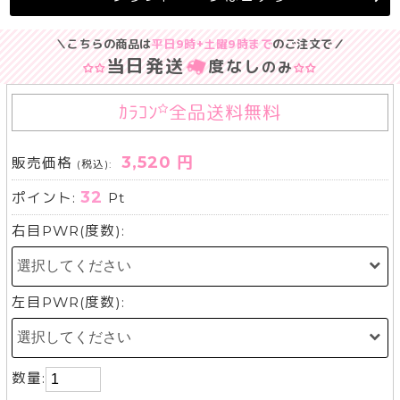
＼こちらの商品は
平日9時+土曜9時まで
のご注文で／
当日発送
度なし
のみ
ｶﾗｺﾝ
全品送料無料
3,520 円
販売価格
(税込):
32
ポイント:
Pt
右目PWR(度数):
左目PWR(度数):
数量: