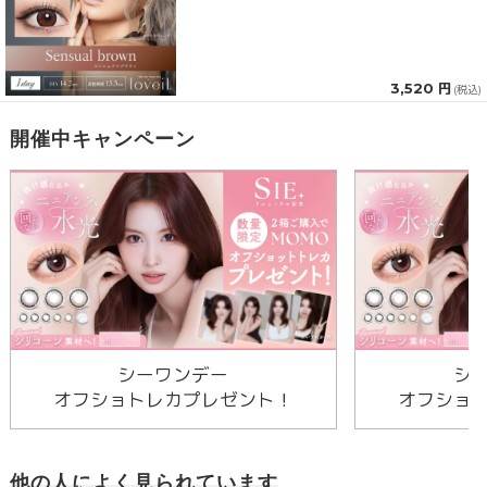
3,520 円
(税込)
開催中キャンペーン
シーワンデー
シ
オフショトレカプレゼント！
オフショ
他の人によく見られています