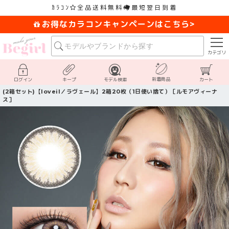
ｶﾗｺﾝ
全品送料無料
最短翌日到着
お得なカラコンキャンペーンはこちら>
カテゴリ
新着商品
ログイン
キープ
モデル検索
カート
(2箱セット)【loveil／ラヴェール】2箱20枚（1日使い捨て）［ルモアヴィーナ
ス］