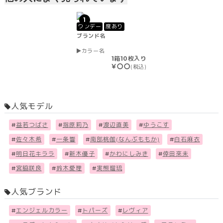
1
ワンデー
度あり
ブランド名
カラー名
1箱10枚入り
￥〇〇
(税込)
人気モデル
#
益若つばさ
#
指原莉乃
#
渡辺直美
#
ゆうこす
#
佐々木希
#
一条響
#
南部桃伽(なんぶももか)
#
白石麻衣
#
明日花キララ
#
新木優子
#
かわにしみき
#
倖田來未
#
宮脇咲良
#
鈴木愛理
#
実熊瑠琉
人気ブランド
#
エンジェルカラー
#
トパーズ
#
レヴィア