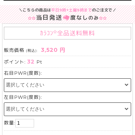
＼こちらの商品は
平日9時+土曜9時まで
のご注文で／
当日発送
度なし
のみ
ｶﾗｺﾝ
全品送料無料
3,520 円
販売価格
(税込):
32
ポイント:
Pt
右目PWR(度数):
左目PWR(度数):
数量: