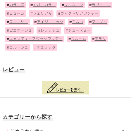
#
カラーズ
#
エバーカラー
#
リルムーン
#
ラヴェール
#
ビューム
#
フェリアモ
#
ヴィクトリアワンデー
#
フル－リー
#
アイジェニック
#
ミムコ
#
マーブル
#
ピエナージュ
#
レリッシュ
#
チューズミー
#
キャンディーマジックワンデー
#
クルーム
#
モラク
#
エルージュ
#
チェリッタ
レビュー
カテゴリーから探す