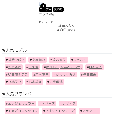
1
ワンデー
度あり
ブランド名
カラー名
1箱10枚入り
￥〇〇
(税込)
人気モデル
#
益若つばさ
#
指原莉乃
#
渡辺直美
#
ゆうこす
#
佐々木希
#
一条響
#
南部桃伽(なんぶももか)
#
白石麻衣
#
明日花キララ
#
新木優子
#
かわにしみき
#
倖田來未
#
宮脇咲良
#
鈴木愛理
#
実熊瑠琉
人気ブランド
#
エンジェルカラー
#
トパーズ
#
レヴィア
#
エヌズコレクション
#
ネオサイトシリーズ
#
フランミー