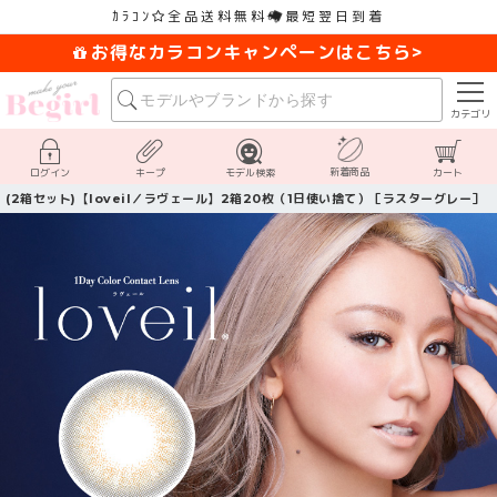
ｶﾗｺﾝ
全品送料無料
最短翌日到着
お得なカラコンキャンペーンはこちら>
カテゴリ
新着商品
ログイン
キープ
モデル検索
カート
(2箱セット)【loveil／ラヴェール】2箱20枚（1日使い捨て）［ラスターグレー］