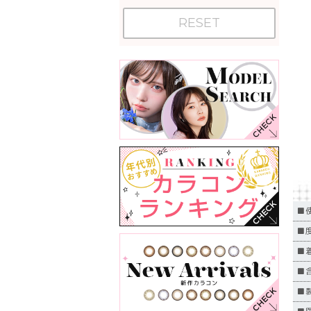
RESET
■
■度
■
■
■