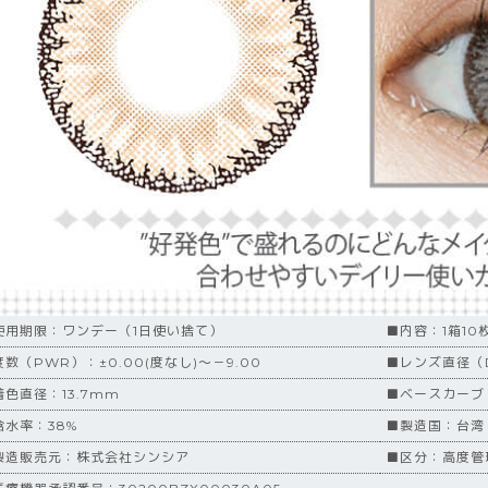
使用期限：ワンデー（1日使い捨て）
■内容：1箱10
数（PWR）：±0.00(度なし)～－9.00
■レンズ直径（D
着色直径：13.7mm
■ベースカーブ（
含水率：38%
■製造国：台湾
製造販売元：株式会社シンシア
■区分：高度管