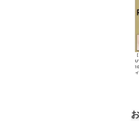
【
U
1
イ