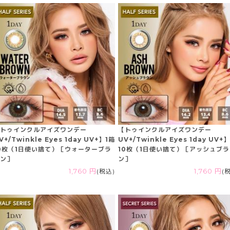
トゥインクルアイズワンデー
【トゥインクルアイズワンデー
V+/Twinkle Eyes 1day UV+】1箱
UV+/Twinkle Eyes 1day UV+
0枚（1日使い捨て）［ウォーターブラ
10枚（1日使い捨て）［アッシュブ
ン］
ン］
1,760 円
(税込)
1,760 円
(