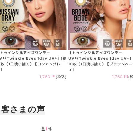
トゥインクルアイズワンデー
【トゥインクルアイズワンデー
V+/Twinkle Eyes 1day UV+】1箱
UV+/Twinkle Eyes 1day UV+
0枚（1日使い捨て）［ロシアングレ
10枚（1日使い捨て）［ブラウンベ
］
ュ］
1,760 円
(税込)
1,760 円
(
お客さまの声
1
全
件