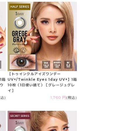
【トゥインクルアイズワンデー
】1箱
UV+/Twinkle Eyes 1day UV+】1箱
ラウ
10枚（1日使い捨て）［グレージュグレ
イ］
税込)
1,760 円
(税込)