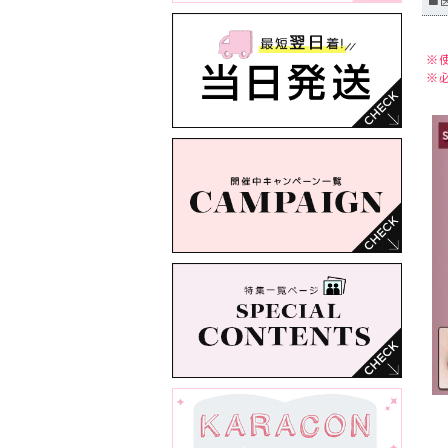
■
※
※