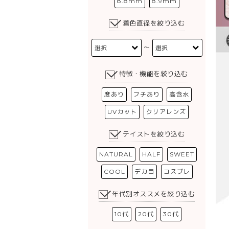
8.8mm
8.9mm
着色直径を絞り込む
〜
特徴・機能を絞り込む
度あり
フチあり
高含水
UVカット
クリアレンズ
テイストを絞り込む
NATURAL
HALF
SWEET
COOL
デカ目
コスプレ
年代別オススメを絞り込む
10代
20代
30代