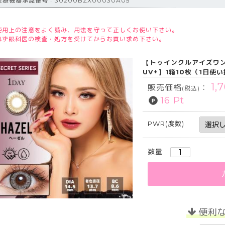
医療機器承認番号：30200BZX00030A05
使用上の注意をよく読み、用法を守って正しくお使い下さい。
必ず眼科医の検査・処方を受けてからお買い求め下さい。
【トゥインクルアイズワンデー 
UV+】1箱10枚（1日使
1,
販売価格
：
(税込)
16 Pt
PWR(度数)
数量
便利