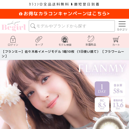
ｶﾗｺﾝ
全品送料無料
最短翌日到着
お得なカラコンキャンペーンはこちら>
カテゴリ
新着商品
ログイン
キープ
モデル検索
カート
【フランミー】佐々木希イメージモデル 1箱10枚 （1日使い捨て） ［フラワームー
ン］