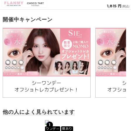
1,815 円
(税込)
開催中キャンペーン
シーワンデー
シ
オフショトレカプレゼント！
オフショ
他の人によく見られています
1
ワンデー
度あり