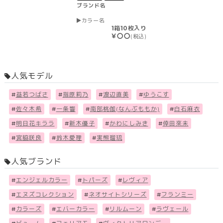
ブランド名
カラー名
1箱10枚入り
￥〇〇
(税込)
人気モデル
#
益若つばさ
#
指原莉乃
#
渡辺直美
#
ゆうこす
#
佐々木希
#
一条響
#
南部桃伽(なんぶももか)
#
白石麻衣
#
明日花キララ
#
新木優子
#
かわにしみき
#
倖田來未
#
宮脇咲良
#
鈴木愛理
#
実熊瑠琉
人気ブランド
#
エンジェルカラー
#
トパーズ
#
レヴィア
#
エヌズコレクション
#
ネオサイトシリーズ
#
フランミー
#
カラーズ
#
エバーカラー
#
リルムーン
#
ラヴェール