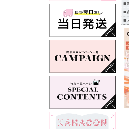
■
■
■