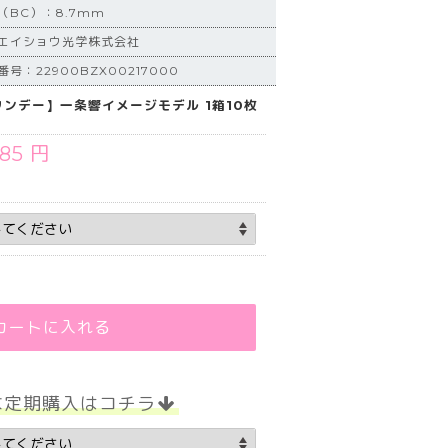
BC）：8.7mm
エイショウ光学株式会社
号：22900BZX00217000
ズワンデー】一条響イメージモデル 1箱10枚
485 円
カートに入れる
な定期購入はコチラ