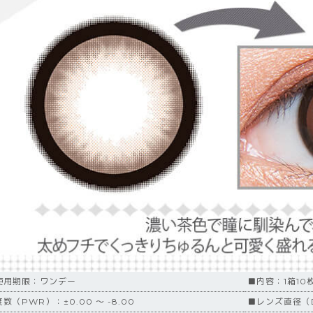
使用期限：ワンデー
■内容：1箱10
数（PWR）：±0.00 ～ -8.00
■レンズ直径（D