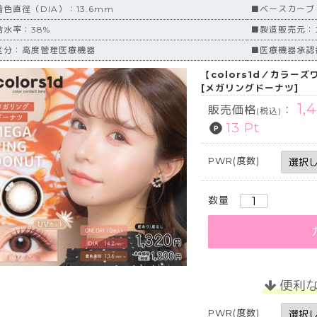
着色直径（DIA）：13.6mm
■ベースカーブ（
含水率：38%
■製造販売元：
区分：高度管理医療機器
■医療機器承認番
【colors1d／カラー
[メガリングドーナツ]
1,
販売価格
：
(税込)
13 Pt
PWR(度数)
数量
便利
PWR(度数)