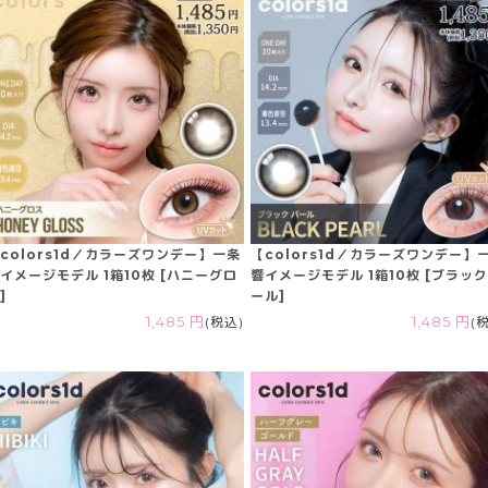
colors1d／カラーズワンデー】一条
【colors1d／カラーズワンデー】
イメージモデル 1箱10枚 [ハニーグロ
響イメージモデル 1箱10枚 [ブラッ
]
ール]
1,485 円
(税込)
1,485 円
(