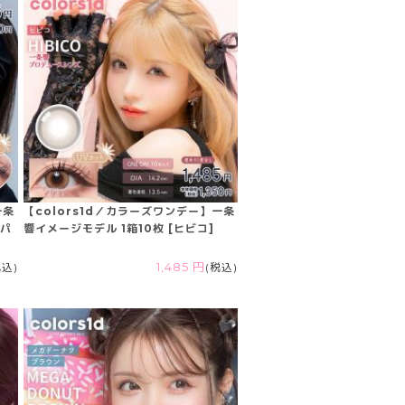
一条
【colors1d／カラーズワンデー】一条
クパ
響イメージモデル 1箱10枚 [ヒビコ]
税込)
1,485 円
(税込)