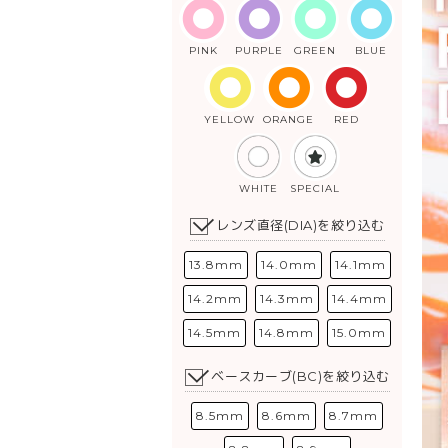
PINK
PURPLE
GREEN
BLUE
YELLOW
ORANGE
RED
WHITE
SPECIAL
レンズ直径(DIA)を絞り込む
13.8mm
14.0mm
14.1mm
14.2mm
14.3mm
14.4mm
14.5mm
14.8mm
15.0mm
ベースカーブ(BC)を絞り込む
8.5mm
8.6mm
8.7mm