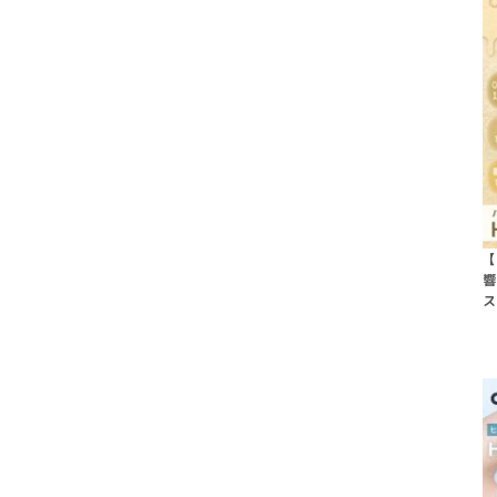
【
響
ス