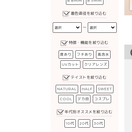
8.8mm
8.9mm
着色直径を絞り込む
〜
特徴・機能を絞り込む
度あり
フチあり
高含水
UVカット
クリアレンズ
テイストを絞り込む
NATURAL
HALF
SWEET
COOL
デカ目
コスプレ
年代別オススメを絞り込む
10代
20代
30代