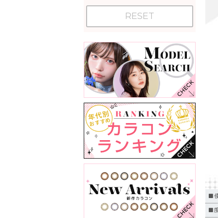
RESET
■
■度