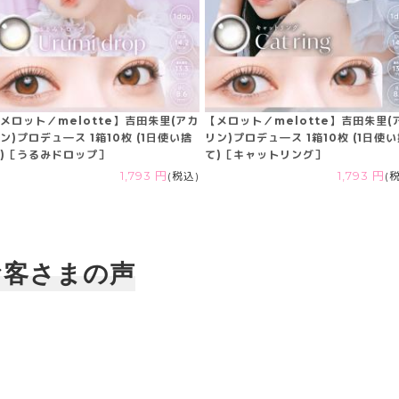
メロット／melotte】吉田朱里(アカ
【メロット／melotte】吉田朱里(
ン)プロデュ―ス 1箱10枚 (1日使い捨
リン)プロデュ―ス 1箱10枚 (1日使
)［うるみドロップ］
て)［キャットリング］
1,793 円
(税込)
1,793 円
(
お客さまの声