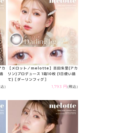
アカ
【メロット／melotte】吉田朱里(アカ
い捨
リン)プロデュ―ス 1箱10枚 (1日使い捨
て)［ダーリンフィグ］
税込)
1,793 円
(税込)