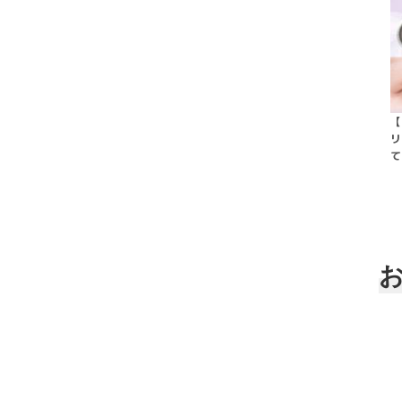
【
リ
て