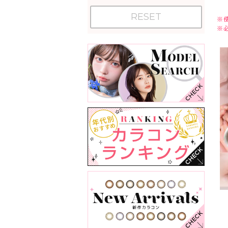
RESET
※
※