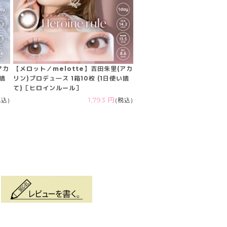
アカ
【メロット／melotte】吉田朱里(アカ
い捨
リン)プロデュ―ス 1箱10枚 (1日使い捨
て)［ヒロインルール］
税込)
1,793 円
(税込)