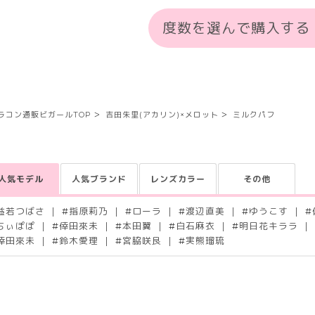
度数を選んで購入する
ラコン通販ビガールTOP
吉田朱里(アカリン)×メロット
ミルクパフ
人気モデル
人気ブランド
レンズカラー
その他
益若つばさ
#
指原莉乃
#
ローラ
#
渡辺直美
#
ゆうこす
#
ちぃぽぽ
#
倖田來未
#
本田翼
#
白石麻衣
#
明日花キララ
倖田來未
#
鈴木愛理
#
宮脇咲良
#
実熊瑠琉