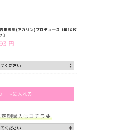
】吉田朱里(アカリン)プロデュ―ス 1箱10枚
フ］
793 円
カートに入れる
な定期購入はコチラ