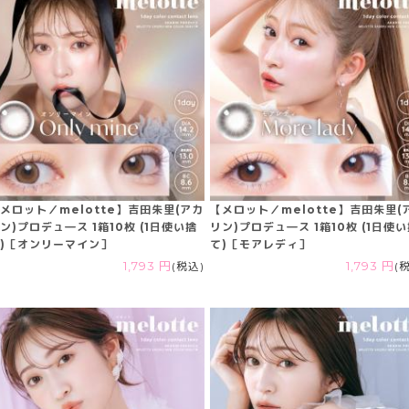
メロット／melotte】吉田朱里(アカ
【メロット／melotte】吉田朱里(
ン)プロデュ―ス 1箱10枚 (1日使い捨
リン)プロデュ―ス 1箱10枚 (1日使
)［オンリーマイン］
て)［モアレディ］
1,793 円
(税込)
1,793 円
(