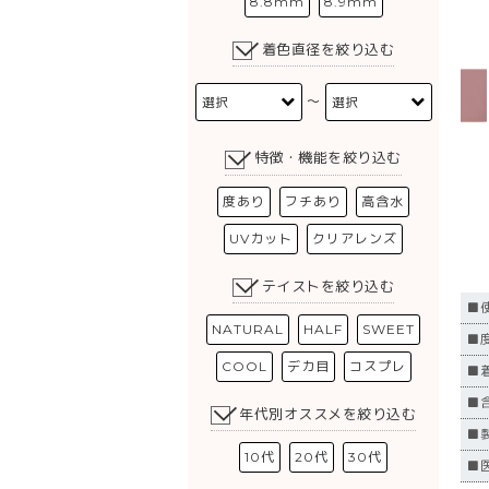
8.8mm
8.9mm
着色直径を絞り込む
〜
特徴・機能を絞り込む
度あり
フチあり
高含水
UVカット
クリアレンズ
テイストを絞り込む
■
NATURAL
HALF
SWEET
■度
COOL
デカ目
コスプレ
■
■
年代別オススメを絞り込む
■
10代
20代
30代
■医