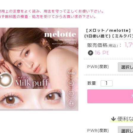
使用上の注意をよく読み、用法を守って正しくお使い下さい。
必ず眼科医の検査・処方を受けてからお買い求め下さい。
【メロット／melotte
(1日使い捨て)［ミルクパ
1,
販売価格
：
(税込)
16 Pt
PWR(度数)
数量
便利
PWR(度数)