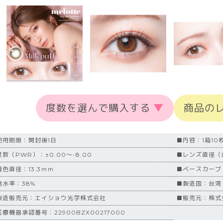
度数を選んで購入する
▼
商品の
使用期限：開封後1日
■内容：1箱10
数（PWR）：±0.00～-8.00
■レンズ直径（D
着色直径：13.3ｍｍ
■ベースカーブ（
含水率：38%
■製造国：台湾
製造販売元：エイショウ光学株式会社
■販売元：株式会
療機器承認番号：22900BZX00217000