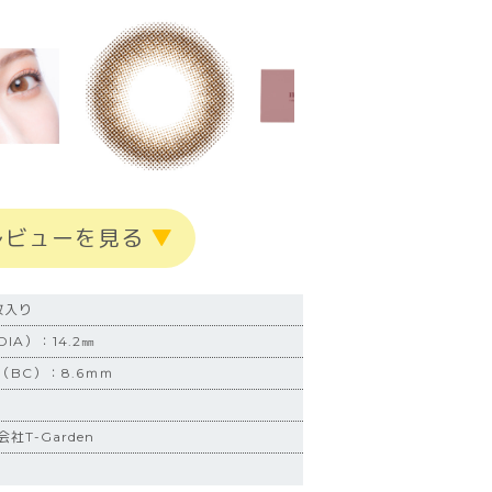
レビューを見る
▼
枚入り
IA）：14.2㎜
BC）：8.6ｍｍ
社T-Garden