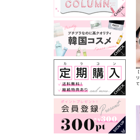
【
リ
て