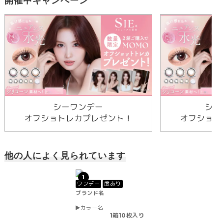
開催中キャンペーン
シーワンデー
シ
オフショトレカプレゼント！
オフショ
他の人によく見られています
1
ワンデー
度あり
ブランド名
カラー名
1箱10枚入り