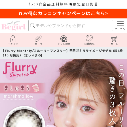
ｶﾗｺﾝ
全品送料無料
最短翌日到着
お得なカラコンキャンペーンはこちら>
カテゴリ
新着商品
ログイン
キープ
モデル検索
カート
【Flurry Monthly/フルーリーマンスリー】明日花キラライメージモデル 1箱3枚
（1ヶ月使用） [ましゅまろ]