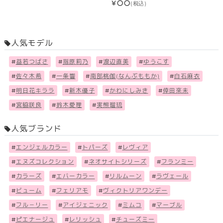
￥〇〇
(税込)
人気モデル
#
益若つばさ
#
指原莉乃
#
渡辺直美
#
ゆうこす
#
佐々木希
#
一条響
#
南部桃伽(なんぶももか)
#
白石麻衣
#
明日花キララ
#
新木優子
#
かわにしみき
#
倖田來未
#
宮脇咲良
#
鈴木愛理
#
実熊瑠琉
人気ブランド
#
エンジェルカラー
#
トパーズ
#
レヴィア
#
エヌズコレクション
#
ネオサイトシリーズ
#
フランミー
#
カラーズ
#
エバーカラー
#
リルムーン
#
ラヴェール
#
ビューム
#
フェリアモ
#
ヴィクトリアワンデー
#
フル－リー
#
アイジェニック
#
ミムコ
#
マーブル
#
ピエナージュ
#
レリッシュ
#
チューズミー